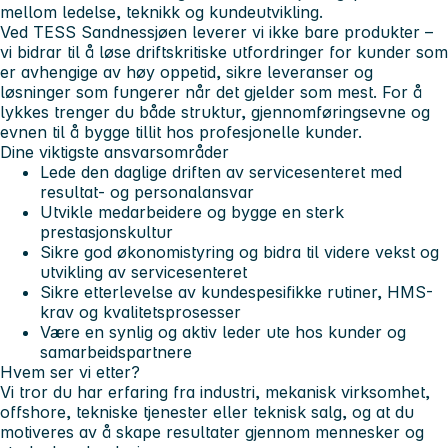
mellom ledelse, teknikk og kundeutvikling.
Ved TESS Sandnessjøen leverer vi ikke bare produkter –
vi bidrar til å løse driftskritiske utfordringer for kunder som
er avhengige av høy oppetid, sikre leveranser og
løsninger som fungerer når det gjelder som mest. For å
lykkes trenger du både struktur, gjennomføringsevne og
evnen til å bygge tillit hos profesjonelle kunder.
Dine viktigste ansvarsområder
Lede den daglige driften av servicesenteret med
resultat- og personalansvar
Utvikle medarbeidere og bygge en sterk
prestasjonskultur
Sikre god økonomistyring og bidra til videre vekst og
utvikling av servicesenteret
Sikre etterlevelse av kundespesifikke rutiner, HMS-
krav og kvalitetsprosesser
Være en synlig og aktiv leder ute hos kunder og
samarbeidspartnere
Hvem ser vi etter?
Vi tror du har erfaring fra industri, mekanisk virksomhet,
offshore, tekniske tjenester eller teknisk salg, og at du
motiveres av å skape resultater gjennom mennesker og