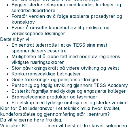
Bygger sterke relasjoner med kunder, kolleger og
samarbeidspartnere
Forstår verdien av å følge etablerte prosedyrer og
kundekrav
Evner å omsette kundebehov til praktiske og
verdiskapende løsninger
Dette tilbyr vi
En sentral lederrolle i et av TESS sine mest
spennende servicesentre
Muligheten til å jobbe tett med noen av regionens
viktigste næringsaktører
Stor påvirkningskraft på videre utvikling og vekst
Konkurransedyktige betingelser
Gode forsikrings- og pensjonsordninger
Personlig og faglig utvikling gjennom TESS Academy
Et sterkt fagmiljø med dyktige og engasjerte kolleger
Bransjeledende produkter og løsninger
Et selskap med tydelige ambisjoner og sterke verdier
Klar for å ta lederansvar i et teknisk miljø hvor kvalitet,
kundeforståelse og gjennomføring står i sentrum?
Da vil vi gjerne høre fra deg.
Vi bruker KI …………. men vil helst at du skriver søknaden