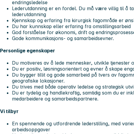
endringsledelse
Lederutdanning er en fordel. Du må være villig til å t
lederutdanning
Kjennskap og erfaring fra kirurgisk fagområde er ønsk
Du har kunnskap eller erfaring fra omstillingsarbeid
God forståelse for økonomi, drift og endringsprosess
Gode kommunikasjons- og samarbeidsevner.
Personlige egenskaper
Du motiveres av å lede mennesker, utvikle tjenester 
Du er positiv, løsningsorientert og evner å skape eng
Du bygger tillit og gode samarbeid på tvers av fagomr
geografiske lokasjoner.
Du trives med både operativ ledelse og strategisk utvi
Du er tydelig og handlekraftig, samtidig som du er in
medarbeidere og samarbeidspartnere.
Vi tilbyr
En spennende og utfordrende lederstilling, med varie
arbeidsoppgaver