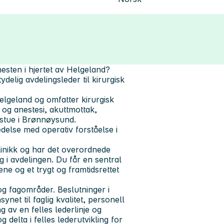
nesten i hjertet av Helgeland?
ydelig avdelingsleder til kirurgisk
Helgeland og omfatter kirurgisk
n og anestesi, akuttmottak,
stue i Brønnøysund.
delse med operativ forståelse i
klinikk og har det overordnede
g i avdelingen. Du får en sentral
tene og et trygt og framtidsrettet
g fagområder. Beslutninger i
net til faglig kvalitet, personell
g av en felles lederlinje og
delta i felles lederutvikling for