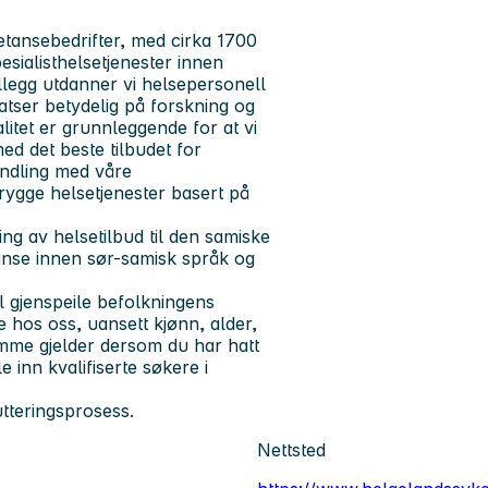
tansebedrifter, med cirka 1700
sialisthelsetjenester innen
llegg utdanner vi helsepersonell
atser betydelig på forskning og
itet er grunnleggende for at vi
d det beste tilbudet for
andling med våre
rygge helsetjenester basert på
ing av helsetilbud til den samiske
nse innen sør-samisk språk og
 gjenspeile befolkningens
e hos oss, uansett kjønn, alder,
mme gjelder dersom du har hatt
le inn kvalifiserte søkere i
tteringsprosess.
Nettsted