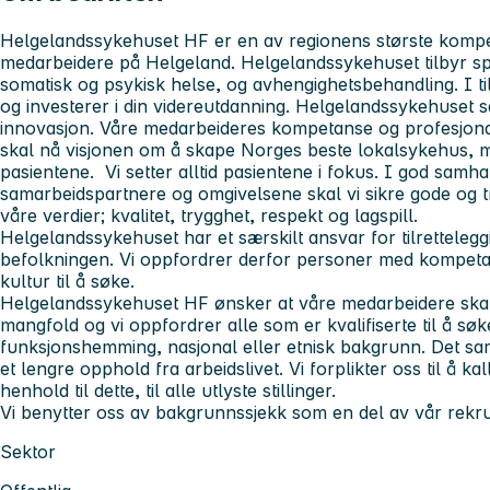
Helgelandssykehuset HF er en av regionens største kompe
medarbeidere på Helgeland. Helgelandssykehuset tilbyr spe
somatisk og psykisk helse, og avhengighetsbehandling. I ti
og investerer i din videreutdanning. Helgelandssykehuset s
innovasjon. Våre medarbeideres kompetanse og profesjonal
skal nå visjonen om å skape Norges beste lokalsykehus, me
pasientene. Vi setter alltid pasientene i fokus. I god samh
samarbeidspartnere og omgivelsene skal vi sikre gode og t
våre verdier; kvalitet, trygghet, respekt og lagspill.
Helgelandssykehuset har et særskilt ansvar for tilrettelegg
befolkningen. Vi oppfordrer derfor personer med kompeta
kultur til å søke.
Helgelandssykehuset HF ønsker at våre medarbeidere skal
mangfold og vi oppfordrer alle som er kvalifiserte til å søk
funksjonshemming, nasjonal eller etnisk bakgrunn. Det sa
et lengre opphold fra arbeidslivet. Vi forplikter oss til å kal
henhold til dette, til alle utlyste stillinger.
Vi benytter oss av bakgrunnssjekk som en del av vår rekru
Sektor