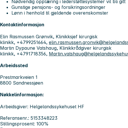
Nødvendig opplæring i lederstøttesystemer vil bli gitt
Gunstige pensjons- og forsikringsordninger
Lønn i henhold til gjeldende overenskomster
Kontaktinformasjon
Elin Rasmussen Grønvik, Klinikksjef kirurgisk
klinikk, +4799251664,
elin.rasmussen.gronvik@helgelands
Martin Dypaune Vatshaug, Klinikkrådgiver kirurgisk
klinikk, +4791718356,
Martin.vatshaug@helgelandssykehu
Arbeidssted
Prestmarkveien 1
8800 Sandnessjøen
Nøkkelinformasjon:
Arbeidsgiver: Helgelandssykehuset HF
Referansenr.: 5153348223
Stillingsprosent: 100%