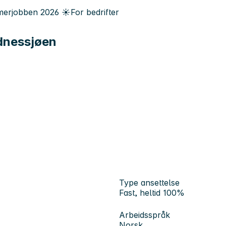
erjobben
2026
☀️
For bedrifter
ndnessjøen
Type ansettelse
Fast, heltid 100%
Arbeidsspråk
Norsk