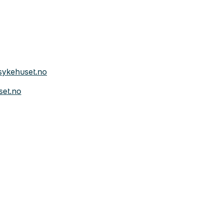
sykehuset.no
set.no