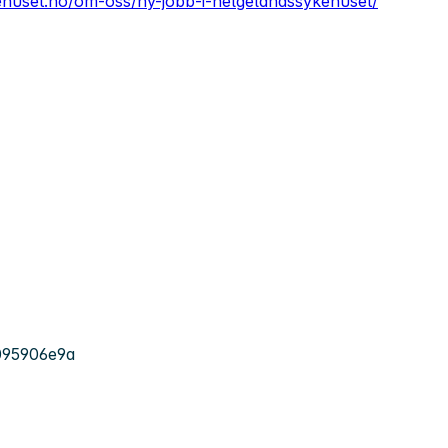
ehuset.no/om-oss/ny-jobb-i-helgelandssykehuset/
095906e9a