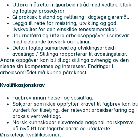
Utføra målretta miljøarbeid i tråd med vedtak, tiltak
og faglege prosedyrar.
Gi praktisk bistand og rettleiing i daglege gjeremål.
Leggja til rette for meistring, utvikling og god
livskvalitet for den einskilde tenestemottakar.
Journalføra og utføra arbeidsoppgåver i samsvar
med gjeldande lovverk og rutinar.
Delta i fagleg samarbeid og utviklingsarbeid i
avdelinga / Stillinga rapporterar til avdelingsleiar.
Andre oppgåver kan bli tillagt stillinga avhengig av den
tilsette sin kompetanse og interesser. Endringar i
arbeidsområdet må kunne påreknast.
Kvalifikasjonskrav
Fagbrev innan helse- og sosialfag.
Søkjarar som ikkje oppfyller kravet til fagbrev kan bli
vurdert for tilsetjing, der relevant arbeidserfaring og
praksis vert vektlagt.
Norsk kunnskapar tilsvarende nasjonal norskprøve
på nivå B1 for fagarbeidarar og ufaglærte.
Ønskelege kvalifikasjonar: