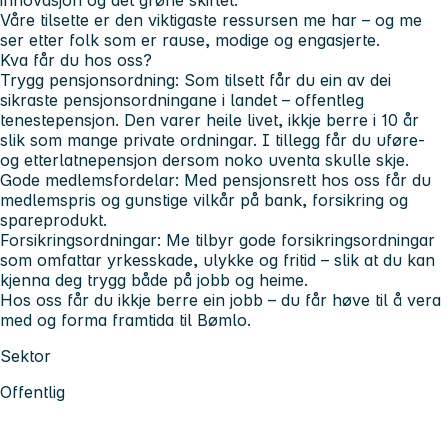
Våre tilsette er den viktigaste ressursen me har – og me
ser etter folk som er rause, modige og engasjerte.
Kva får du hos oss?
Trygg pensjonsordning:
Som tilsett får du ein av dei
sikraste pensjonsordningane i landet – offentleg
tenestepensjon. Den varer heile livet, ikkje berre i 10 år
slik som mange private ordningar. I tillegg får du uføre-
og etterlatnepensjon dersom noko uventa skulle skje.
Gode medlemsfordelar:
Med pensjonsrett hos oss får du
medlemspris og gunstige vilkår på bank, forsikring og
spareprodukt.
Forsikringsordningar:
Me tilbyr gode forsikringsordningar
som omfattar yrkesskade, ulykke og fritid – slik at du kan
kjenna deg trygg både på jobb og heime.
Hos oss får du ikkje berre ein jobb – du får høve til å vera
med og forma framtida til Bømlo.
Sektor
Offentlig