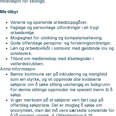
motivasjon for stillinga.
Me tilbyr
Varierte og spanande arbeidsoppgåver.
Faglege og personlege utfordringar i eit trygt
arbeidsmiljø.
Moglegheit for utvikling og kompetanseheving.
Gode offentlege pensjons- og forsikringsordningar.
Løn og arbeidsvilkår i samsvar med gjeldande lov og
avtaleverk.
Tilbod om medlemskap med tilsettegoder i
velferdsklubben.
Anna informasjon
Bømlo kommune ser på inkludering og mangfald
som ein styrke, og vil oppmode alle kvaliserte
søkjarar om å søke stilling uavhengig av bakgrunn.
For denne stillinga oppmodar me spesielt menn til å
søkja.
Vi gjer merksam på at søkjarar vert ført opp på
offentleg søkjarliste. Det er mogleg å søkje om
anonymitet, men det må vera særskilte omstende for
å få innvilga unntak, jf. Offentleglova § 25.