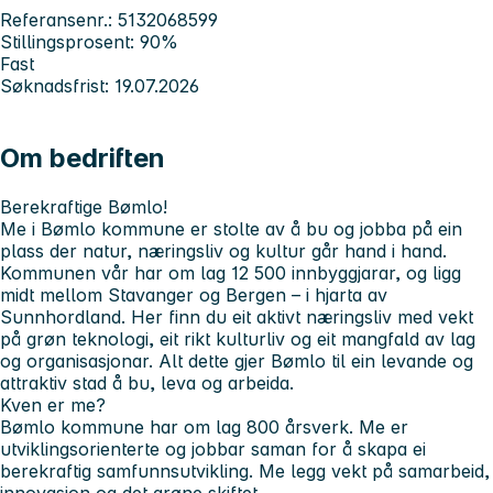
Referansenr.: 5132068599
Stillingsprosent: 90%
Fast
Søknadsfrist: 19.07.2026
Om bedriften
Berekraftige Bømlo!
Me i Bømlo kommune er stolte av å bu og jobba på ein
plass der natur, næringsliv og kultur går hand i hand.
Kommunen vår har om lag 12 500 innbyggjarar, og ligg
midt mellom Stavanger og Bergen – i hjarta av
Sunnhordland. Her finn du eit aktivt næringsliv med vekt
på grøn teknologi, eit rikt kulturliv og eit mangfald av lag
og organisasjonar. Alt dette gjer Bømlo til ein levande og
attraktiv stad å bu, leva og arbeida.
Kven er me?
Bømlo kommune har om lag 800 årsverk. Me er
utviklingsorienterte og jobbar saman for å skapa ei
berekraftig samfunnsutvikling. Me legg vekt på samarbeid,
innovasjon og det grøne skiftet.