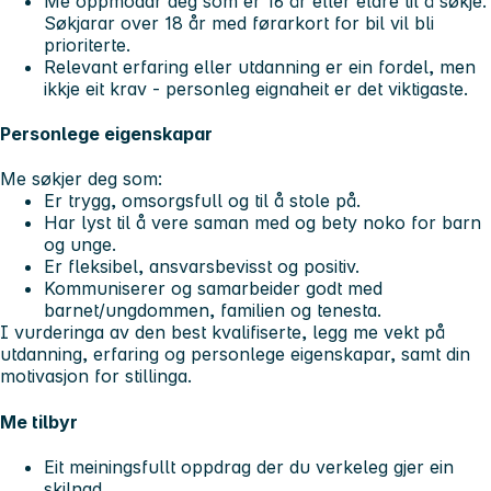
Me oppmodar deg som er 16 år eller eldre til å søkje.
Søkjarar over 18 år med førarkort for bil vil bli
prioriterte.
Relevant erfaring eller utdanning er ein fordel, men
ikkje eit krav - personleg eignaheit er det viktigaste.
Personlege eigenskapar
Me søkjer deg som:
Er trygg, omsorgsfull og til å stole på.
Har lyst til å vere saman med og bety noko for barn
og unge.
Er fleksibel, ansvarsbevisst og positiv.
Kommuniserer og samarbeider godt med
barnet/ungdommen, familien og tenesta.
I vurderinga av den best kvalifiserte, legg me vekt på
utdanning, erfaring og personlege eigenskapar, samt din
motivasjon for stillinga.
Me tilbyr
Eit meiningsfullt oppdrag der du verkeleg gjer ein
skilnad.