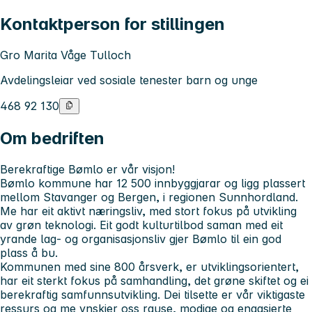
Kontaktperson for stillingen
Gro Marita Våge Tulloch
Avdelingsleiar ved sosiale tenester barn og unge
468 92 130
Om bedriften
Berekraftige Bømlo er vår visjon!
Bømlo kommune har 12 500 innbyggjarar og ligg plassert
mellom Stavanger og Bergen, i regionen Sunnhordland.
Me har eit aktivt næringsliv, med stort fokus på utvikling
av grøn teknologi. Eit godt kulturtilbod saman med eit
yrande lag- og organisasjonsliv gjer Bømlo til ein god
plass å bu.
Kommunen med sine 800 årsverk, er utviklingsorientert,
har eit sterkt fokus på samhandling, det grøne skiftet og ei
berekraftig samfunnsutvikling. Dei tilsette er vår viktigaste
ressurs og me ynskjer oss
rause
,
modige
og
engasjerte