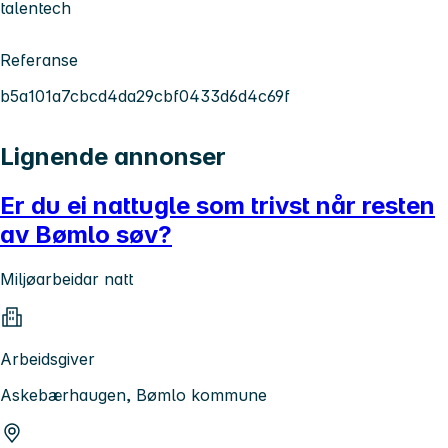
talentech
Referanse
b5a101a7cbcd4da29cbf0433d6d4c69f
Lignende annonser
Er du ei nattugle som trivst når resten
av Bømlo søv?
Miljøarbeidar natt
Arbeidsgiver
Askebærhaugen, Bømlo kommune