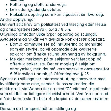
Rettleiing og støtte undervegs.
Løn etter gjeldande avtalar.
Fleksible oppdrag som kan tilpassast din kvardag.
Andre opplysingar
Det vert stilt krav om politiattest ved tilsetjing etter Helse
og omsorgstenestelova § 5.4a / § 5.4.
Utlysinga omfattar ulike typar oppdrag og stillingar.
Avtaleform og vilkår vert avklarte konkret før oppstart.
Bømlo kommune ser på inkludering og mangfald
som ein styrke, og vil oppmode alle kvaliserte
søkjarar om å søke stilling uavhengig av bakgrunn.
Me gjer merksam på at søkjarar vert ført opp på
offentlig søkerliste. Det er mogleg å søkje om
anonymitet, men det må vere særskilte omstende for
å få innvilga unntak, jf. Offentleglova § 25.
Synest du stillinga ser interessant ut, og samsvarar med
kvalifikasjonane dine,
sender du oss søknaden din
elektronisk via Webcruiter.no med CV, vitnemål og attestar
som stadfestar tidlegare arbeidsforhold.
Ved førespurnad
må du kunna skaffa bekrefta kopiar av dokumentasjonen
din.
Dersom du har spørsmål om stillinga og