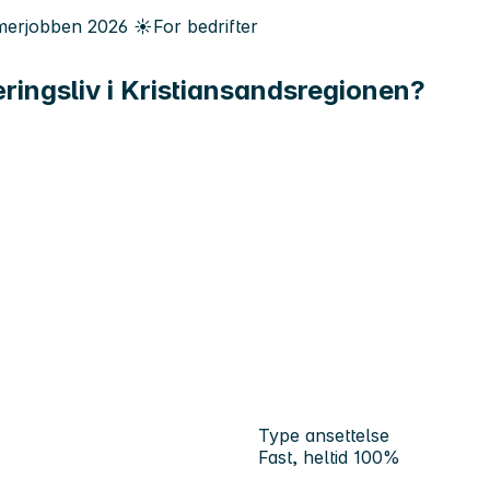
erjobben
2026
☀️
For bedrifter
ringsliv i Kristiansandsregionen?
Type ansettelse
Fast, heltid 100%