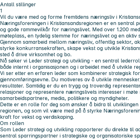
Antall stillinger
1
Vil du være med og forme fremtidens næringsliv i Kristian
Næringsforeningen i Kristiansandsregionen er en sentral på
og gode rammevilkår for næringslivet. Med over 1.200 medle
møteplass, en tydelig stemme for næringslivet og en aktiv
Gjennom samarbeid mellom næringsliv, offentlig sektor, aka
styrke konkurransekraften, skape vekst og utvikle Kristian
sted å drive virksomhet og bo.
Nå søker vi
Leder strategi og utvikling
- en sentral lederrol
både internt i organisasjonen og i arbeidet med å utvikle re
Vi ser etter en erfaren leder som kombinerer strategisk fo
gjennomføringsevne. Du motiveres av å utvikle mennesker
resultater. Samtidig er du en trygg og troverdig represent
relasjoner og representere næringslivets interesser i mø
samarbeidspartnere, media, politikere og myndigheter.
Dette er en rolle for deg som ønsker å bidra til utviklinge
regionen, og som vil være med på å styrke Næringsforeni
kraft for vekst og verdiskaping.
Om rollen
Som
Leder strategi og utvikling
rapporterer du direkte til a
sentral sparringspartner i strategiske og organisatoriske s