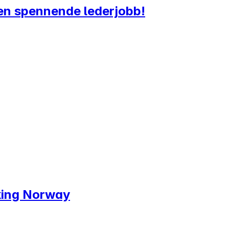
a en spennende lederjobb!
nking Norway