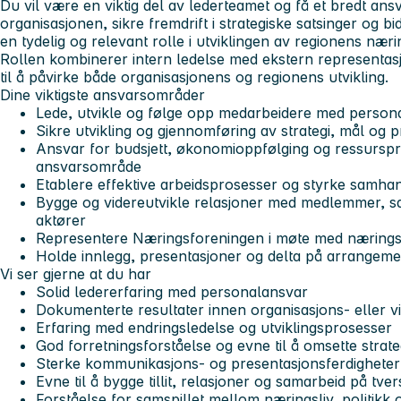
Du vil være en viktig del av lederteamet og få et bredt ansv
organisasjonen, sikre fremdrift i strategiske satsinger og b
en tydelig og relevant rolle i utviklingen av regionens nærin
Rollen kombinerer intern ledelse med ekstern representasj
til å påvirke både organisasjonens og regionens utvikling.
Dine viktigste ansvarsområder
Lede, utvikle og følge opp medarbeidere med person
Sikre utvikling og gjennomføring av strategi, mål og pr
Ansvar for budsjett, økonomioppfølging og ressurspri
ansvarsområde
Etablere effektive arbeidsprosesser og styrke samhan
Bygge og videreutvikle relasjoner med medlemmer, s
aktører
Representere Næringsforeningen i møte med næringsliv
Holde innlegg, presentasjoner og delta på arrangem
Vi ser gjerne at du har
Solid ledererfaring med personalansvar
Dokumenterte resultater innen organisasjons- eller v
Erfaring med endringsledelse og utviklingsprosesser
God forretningsforståelse og evne til å omsette strateg
Sterke kommunikasjons- og presentasjonsferdigheter
Evne til å bygge tillit, relasjoner og samarbeid på tver
Forståelse for samspillet mellom næringsliv, politikk o