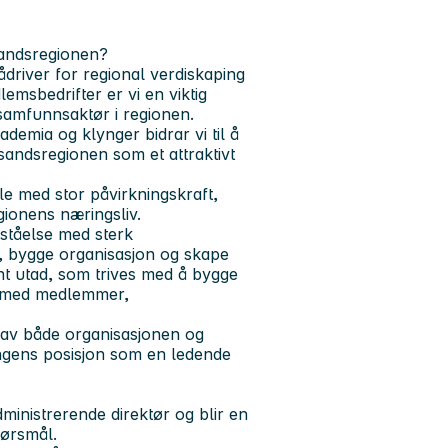
sandsregionen?
driver for regional verdiskaping
msbedrifter er vi en viktig
 samfunnsaktør i regionen.
demia og klynger bidrar vi til å
sandsregionen som et attraktivt
le med stor påvirkningskraft,
gionens næringsliv.
rståelse med sterk
, bygge organisasjon og skape
ant utad, som trives med å bygge
te med medlemmer,
n av både organisasjonen og
ngens posisjon som en ledende
dministrerende direktør og blir en
pørsmål.