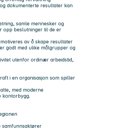
 og dokumenterte resultater kan
retning, samle mennesker og
er opp beslutninger til de er
 motiveres av å skape resultater
rer godt med ulike målgrupper og
itet utenfor ordinær arbeidstid,
aft i en organisasjon som spiller
nsatte, med moderne
e kontorbygg.
regionen
e samfunnsaktører