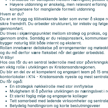
Høyere utdanning er ønskelig, men relevant erfaring
kompensere for manglende formell utdanning
Hvem er du?
Du er en trygg og tillitvekkende leder som evner å skape 
sikre fremdrift. Du arbeider strukturert, tar initiativ og følg
gjennomført.
Du trives i skjæringspunktet mellom strategi og praksis, og
gjennom andre. Samtidig er du relasjonssterk, kommunise
bygger naturlig tillit både internt og eksternt.
Rollen innebærer deltakelse på arrangementer og møteaktiv
og du må derfor være fleksibel når det gjelder arbeidstid.
Vi tilbyr
Hos oss får du en sentral lederrolle med stor påvirkningskr
en viktig rolle i utviklingen av Kristiansandsregionen.
Du blir en del av et kompetent og engasjert team på 15 a
kontorlokaler i K14 - Kristiansands nyeste og mest sentral
Du får også:
En strategisk nøkkelrolle med stor innflytelse
Muligheten til å påvirke utviklingen av næringslivet i 
Et sterkt faglig miljø og engasjerte kolleger
Tett samarbeid med ledende virksomheter og sentral
Betydelig handlingsrom og korte beslutningsveier