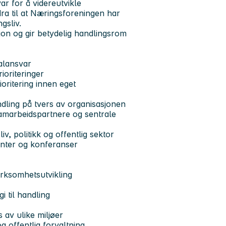
ar for å videreutvikle
idra til at Næringsforeningen har
gsliv.
on og gir betydelig handlingsrom
alansvar
ioriteringer
oritering innen eget
dling på tvers av organisasjonen
amarbeidspartnere og sentrale
, politikk og offentlig sektor
enter og konferanser
irksomhetsutvikling
i til handling
s av ulike miljøer
g offentlig forvaltning