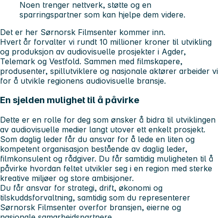
Noen trenger nettverk, støtte og en
sparringspartner som kan hjelpe dem videre.
Det er her Sørnorsk Filmsenter kommer inn.
Hvert år forvalter vi rundt 10 millioner kroner til utvikling
og produksjon av audiovisuelle prosjekter i Agder,
Telemark og Vestfold. Sammen med filmskapere,
produsenter, spillutviklere og nasjonale aktører arbeider vi
for å utvikle regionens audiovisuelle bransje.
En sjelden mulighet til å påvirke
Dette er en rolle for deg som ønsker å bidra til utviklingen
av audiovisuelle medier langt utover ett enkelt prosjekt.
Som daglig leder får du ansvar for å lede en liten og
kompetent organisasjon bestående av daglig leder,
filmkonsulent og rådgiver. Du får samtidig muligheten til å
påvirke hvordan feltet utvikler seg i en region med sterke
kreative miljøer og store ambisjoner.
Du får ansvar for strategi, drift, økonomi og
tilskuddsforvaltning, samtidig som du representerer
Sørnorsk Filmsenter overfor bransjen, eierne og
nasjonale samarbeidspartnere.