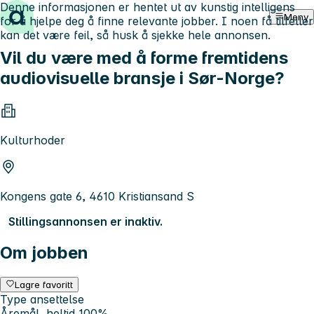
Denne informasjonen er hentet ut av kunstig intelligens
Hopp til innhold
Meny
for å hjelpe deg å finne relevante jobber. I noen få tilfeller
kan det være feil, så husk å sjekke hele annonsen.
Vil du være med å forme fremtidens
audiovisuelle bransje i Sør-Norge?
Kulturhoder
Kongens gate 6, 4610 Kristiansand S
Stillingsannonsen er inaktiv.
Om jobben
Lagre favoritt
Type ansettelse
Åremål, heltid 100%