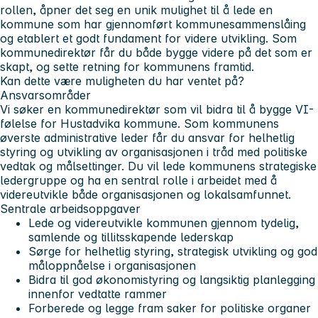
rollen, åpner det seg en unik mulighet til å lede en
kommune som har gjennomført kommunesammenslåing
og etablert et godt fundament for videre utvikling. Som
kommunedirektør får du både bygge videre på det som er
skapt, og sette retning for kommunens framtid.
Kan dette være muligheten du har ventet på?
Ansvarsområder
Vi søker en kommunedirektør som vil bidra til å bygge VI-
følelse for Hustadvika kommune. Som kommunens
øverste administrative leder får du ansvar for helhetlig
styring og utvikling av organisasjonen i tråd med politiske
vedtak og målsettinger. Du vil lede kommunens strategiske
ledergruppe og ha en sentral rolle i arbeidet med å
videreutvikle både organisasjonen og lokalsamfunnet.
Sentrale arbeidsoppgaver
Lede og videreutvikle kommunen gjennom tydelig,
samlende og tillitsskapende lederskap
Sørge for helhetlig styring, strategisk utvikling og god
måloppnåelse i organisasjonen
Bidra til god økonomistyring og langsiktig planlegging
innenfor vedtatte rammer
Forberede og legge fram saker for politiske organer