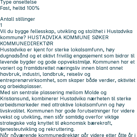
Type ansettelse
Fast, heltid 100%
Antall stillinger
1
Vil du bygge fellesskap, utvikling og stolthet i Hustadvika
kommune?
HUSTADVIKA KOMMUNE SØKER
KOMMUNEDIREKTØR
Hustadvika er kjent for sterke lokalsamfunn, høy
dugnadsånd og et aktivt frivillig engasjement som bidrar til
levende bygder og gode oppvekstmiljø. Kommunen har et
variert og framtidsrettet næringsliv innen blant annet
havbruk, industri, landbruk, reiseliv og
entreprenørvirksomhet, som skaper både verdier, aktivitet
og arbeidsplasser.
Med sin sentrale plassering mellom Molde og
Kristiansund, kombinerer Hustadvika nærheten til sterke
arbeidsmarkeder med attraktive lokalsamfunn og høy
livskvalitet. Kommunen har gode forutsetninger for videre
vekst og utvikling, men står samtidig overfor viktige
strategiske valg knyttet til økonomisk bærekraft,
tjenesteutvikling og rekruttering.
Når nåværende kommunedirektør går videre etter åtte år i