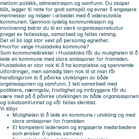
mellom politikk, administrasjon og samfunn. Du skaper
tillit, legger til rette for godt samspill og evner å engasjere
mennesker og miljøer i arbeidet med å videreutvikle
kommunen. Gjennom tydelig kommunikasjon og
involvering bidrar du til en sterk organisasjonskultur
preget av fellesskap, samarbeid og felles retning.
Det vil bli lagt stor vekt på personlig egnethet.
Hvorfor velge Hustadvika kommune?
Som kommunedirektør i Hustadvika får du muligheten til å
lede en kommune med store ambisjoner for framtiden.
Hustadvika er stor nok til å ha komplekse og spennende
utfordringer, men samtidig liten nok til at man får
handlingsrom til å påvirke utviklingen av både
organisasjonen og samfunn. I tett samarbeid med
politikere, næringsliv, frivillighet og innbyggere får du
være med på å påvirke utviklingen av både organisasjonen
og lokalsamfunnet og vår felles identitet.
Vi tilbyr
Muligheten til å lede en kommune i utvikling og med
store ambisjoner for framtiden
Et kompetent lederteam og engasjerte medarbeidere
som ønsker å lykkes sammen