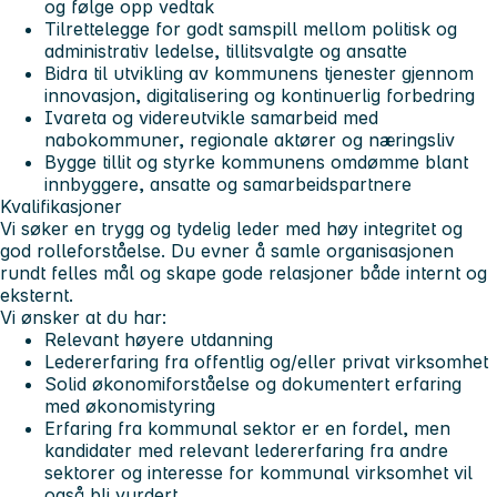
og følge opp vedtak
Tilrettelegge for godt samspill mellom politisk og
administrativ ledelse, tillitsvalgte og ansatte
Bidra til utvikling av kommunens tjenester gjennom
innovasjon, digitalisering og kontinuerlig forbedring
Ivareta og videreutvikle samarbeid med
nabokommuner, regionale aktører og næringsliv
Bygge tillit og styrke kommunens omdømme blant
innbyggere, ansatte og samarbeidspartnere
Kvalifikasjoner
Vi søker en trygg og tydelig leder med høy integritet og
god rolleforståelse. Du evner å samle organisasjonen
rundt felles mål og skape gode relasjoner både internt og
eksternt.
Vi ønsker at du har:
Relevant høyere utdanning
Ledererfaring fra offentlig og/eller privat virksomhet
Solid økonomiforståelse og dokumentert erfaring
med økonomistyring
Erfaring fra kommunal sektor er en fordel, men
kandidater med relevant ledererfaring fra andre
sektorer og interesse for kommunal virksomhet vil
også bli vurdert