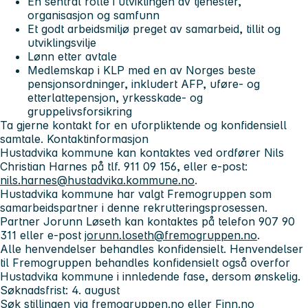
En sentral rolle i utviklingen av tjenester,
organisasjon og samfunn
Et godt arbeidsmiljø preget av samarbeid, tillit og
utviklingsvilje
Lønn etter avtale
Medlemskap i KLP med en av Norges beste
pensjonsordninger, inkludert AFP, uføre- og
etterlattepensjon, yrkesskade- og
gruppelivsforsikring
Ta gjerne kontakt for en uforpliktende og konfidensiell
samtale.
Kontaktinformasjon
Hustadvika kommune kan kontaktes ved ordfører Nils
Christian Harnes på tlf. 911 09 156, eller e-post:
nils.harnes@hustadvika.kommune.no
.
Hustadvika kommune har valgt Fremogruppen som
samarbeidspartner i denne rekrutteringsprosessen.
Partner Jorunn Løseth kan kontaktes på telefon 907 90
311 eller e-post
jorunn.loseth@fremogruppen.no
.
Alle henvendelser behandles konfidensielt. Henvendelser
til Fremogruppen behandles konfidensielt også overfor
Hustadvika kommune i innledende fase, dersom ønskelig.
Søknadsfrist: 4. august
Søk stillingen via fremogruppen.no eller Finn.no