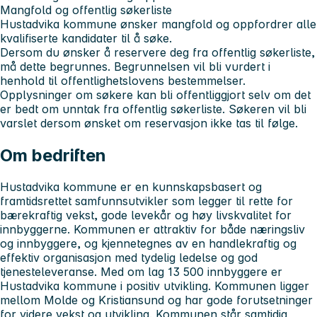
Mangfold og offentlig søkerliste
Hustadvika kommune ønsker mangfold og oppfordrer alle
kvalifiserte kandidater til å søke.
Dersom du ønsker å reservere deg fra offentlig søkerliste,
må dette begrunnes. Begrunnelsen vil bli vurdert i
henhold til offentlighetslovens bestemmelser.
Opplysninger om søkere kan bli offentliggjort selv om det
er bedt om unntak fra offentlig søkerliste. Søkeren vil bli
varslet dersom ønsket om reservasjon ikke tas til følge.
Om bedriften
Hustadvika kommune er en kunnskapsbasert og
framtidsrettet samfunnsutvikler som legger til rette for
bærekraftig vekst, gode levekår og høy livskvalitet for
innbyggerne. Kommunen er attraktiv for både næringsliv
og innbyggere, og kjennetegnes av en handlekraftig og
effektiv organisasjon med tydelig ledelse og god
tjenesteleveranse. Med om lag 13 500 innbyggere er
Hustadvika kommune i positiv utvikling. Kommunen ligger
mellom Molde og Kristiansund og har gode forutsetninger
for videre vekst og utvikling. Kommunen står samtidig