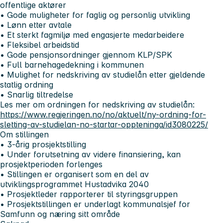
offentlige aktører
• Gode muligheter for faglig og personlig utvikling
• Lønn etter avtale
• Et sterkt fagmiljø med engasjerte medarbeidere
• Fleksibel arbeidstid
• Gode pensjonsordninger gjennom KLP/SPK
• Full barnehagedekning i kommunen
• Mulighet for nedskriving av studielån etter gjeldende
statlig ordning
• Snarlig tiltredelse
Les mer om ordningen for nedskriving av studielån:
https://www.regjeringen.no/no/aktuelt/ny-ordning-for-
sletting-av-studielan-no-startar-oppteninga/id3080225/
Om stillingen
• 3-årig prosjektstilling
• Under forutsetning av videre finansiering, kan
prosjektperioden forlenges
• Stillingen er organisert som en del av
utviklingsprogrammet Hustadvika 2040
• Prosjektleder rapporterer til styringsgruppen
• Prosjektstillingen er underlagt kommunalsjef for
Samfunn og næring sitt område