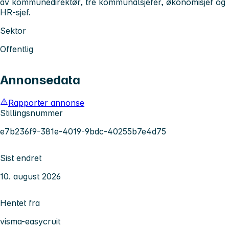
av kommunedirektør, tre kommunalsjefer, økonomisjef og
HR-sjef.
Sektor
Offentlig
Annonsedata
Rapporter annonse
Stillingsnummer
e7b236f9-381e-4019-9bdc-40255b7e4d75
Sist endret
10. august 2026
Hentet fra
visma-easycruit