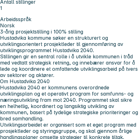
Antall stillinger
1
Arbeidsspråk
Norsk
3-årig prosjektstilling i 100% stilling
Hustadvika kommune søker en strukturert og
utviklingsorientert prosjektleder til gjennomføring av
utviklingsprogrammet Hustadvika 2040.
Stillingen gir en sentral rolle i å utvikle kommunen i tråd
med vedtatt strategisk retning, og innebærer ansvar for å
lede og koordinere et omfattende utviklingsarbeid på tvers
av sektorer og aktører.
Om Hustadvika 2040
Hustadvika 2040 er kommunens overordnede
utviklingsplan og et operativt program for samfunns- og
næringsutvikling fram mot 2040. Programmet skal sikre
en helhetlig, koordinert og langsiktig utvikling av
kommunen, basert på tydelige strategiske prioriteringer og
bred samhandling.
Utviklingsarbeidet er organisert som et eget program med
prosjektleder og styringsgruppe, og skal gjennom årlige
handlingsplaner omsette strategier til konkrete tiltak.