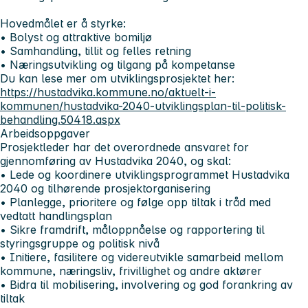
Hovedmålet er å styrke:
• Bolyst og attraktive bomiljø
• Samhandling, tillit og felles retning
• Næringsutvikling og tilgang på kompetanse
Du kan lese mer om utviklingsprosjektet her:
https://hustadvika.kommune.no/aktuelt-i-
kommunen/hustadvika-2040-utviklingsplan-til-politisk-
behandling.50418.aspx
Arbeidsoppgaver
Prosjektleder har det overordnede ansvaret for
gjennomføring av Hustadvika 2040, og skal:
• Lede og koordinere utviklingsprogrammet Hustadvika
2040 og tilhørende prosjektorganisering
• Planlegge, prioritere og følge opp tiltak i tråd med
vedtatt handlingsplan
• Sikre framdrift, måloppnåelse og rapportering til
styringsgruppe og politisk nivå
• Initiere, fasilitere og videreutvikle samarbeid mellom
kommune, næringsliv, frivillighet og andre aktører
• Bidra til mobilisering, involvering og god forankring av
tiltak