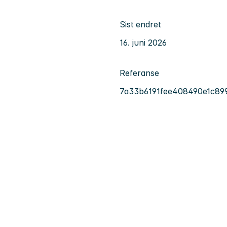
Sist endret
16. juni 2026
Referanse
7a33b6191fee408490e1c89