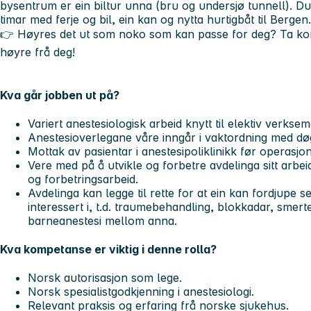
bysentrum er ein biltur unna (bru og undersjø tunnell). Du
timar med ferje og bil, ein kan og nytta hurtigbåt til Berge
👉
Høyres det ut som noko som kan passe for deg? Ta kont
høyre frå deg!
Kva går jobben ut på?
Variert anestesiologisk arbeid knytt til elektiv ver
Anestesioverlegane våre inngår i vaktordning med døg
Mottak av pasientar i anestesipoliklinikk før operasjo
Vere med på å utvikle og forbetre avdelinga sitt arbei
og forbetringsarbeid.
Avdelinga kan legge til rette for at ein kan fordjupe s
interessert i, t.d. traumebehandling, blokkadar, smert
barneanestesi mellom anna.
Kva kompetanse er viktig i denne rolla?
Norsk autorisasjon som lege.
Norsk spesialistgodkjenning i anestesiologi.
Relevant praksis og erfaring frå norske sjukehus.