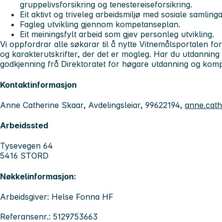
gruppelivsforsikring og tenestereiseforsikring.
Eit aktivt og triveleg arbeidsmiljø med sosiale samlingar
Fagleg utvikling gjennom kompetanseplan.
Eit meiningsfylt arbeid som gjev personleg utvikling.
Vi oppfordrar alle søkarar til å nytte Vitnemålsportalen for
og karakterutskrifter, der det er mogleg. Har du utdanning 
godkjenning frå Direktoratet for høgare utdanning og kom
Kontaktinformasjon
Anne Catherine Skaar, Avdelingsleiar, 99622194,
anne.cath
Arbeidssted
Tysevegen 64
5416 STORD
Nøkkelinformasjon:
Arbeidsgiver: Helse Fonna HF
Referansenr.: 5129753663