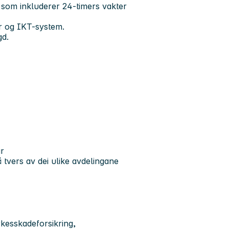
 som inkluderer 24-timers vakter
r og IKT-system.
gd.
ar
å tvers av dei ulike avdelingane
kesskadeforsikring,