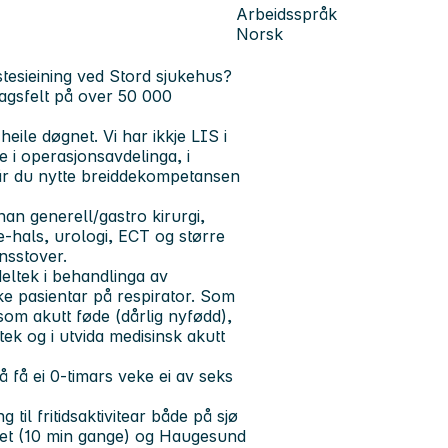
Arbeidsspråk
Norsk
estesieining ved Stord sjukehus?
lagsfelt på over 50 000
heile døgnet. Vi har ikkje LIS i
e i operasjonsavdelinga, i
 får du nytte breiddekompetansen
nan generell/gastro kirurgi,
e-hals, urologi, ECT og større
nsstover.
deltek i behandlinga av
ke pasientar på respirator. Som
som akutt føde (dårlig nyfødd),
tek og i utvida medisinsk akutt
å få ei 0-timars veke ei av seks
 til fritidsaktivitear både på sjø
huset (10 min gange) og Haugesund