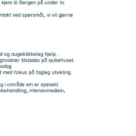
 kjem til Bergen på under to
n.
akt ved spørsmål, vi vil gjerne
ksemd og augeblikkeleg hjelp .
nvakter tilstades på sjukehuset.
nsdag.
d med fokus på fagleg utvikling
eg i område ein er spesielt
ebehandling, intensivmedisin,