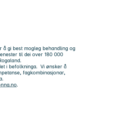
 å gi best mogleg behandling og
tenester til dei over 180 000
Rogaland.
t i befolkninga. Vi ønsker å
mpetanse, fagkombinasjonar,
ta.
onna.no
.