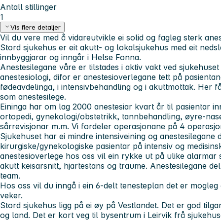
Antall stillinger
1
Vis flere detaljer
Vil du vere med å vidareutvikle ei solid og fagleg sterk an
Stord sjukehus er eit akutt- og lokalsjukehus med eit neds
innbyggjarar og inngår i Helse Fonna.
Anestesilegane våre er tilstades i aktiv vakt ved sjukehuset 
anestesiologi, difor er anestesioverlegane tett på pasientan
fødeavdelinga, i intensivbehandling og i akuttmottak. Her
som anestesilege.
Eininga har om lag 2000 anestesiar kvart år til pasientar in
ortopedi, gynekologi/obstetrikk, tannbehandling, øyre-nas
sårrevisjonar m.m. Vi fordeler operasjonane på 4 operasjo
Sjukehuset har ei mindre intensiveining og anestesilegane 
kirurgiske/gynekologiske pasientar på intensiv og medisins
anestesioverlege hos oss vil ein rykke ut på ulike alarmar 
akutt keisarsnitt, hjartestans og traume. Anestesilegane del
team.
Hos oss vil du inngå i ein 6-delt tenesteplan det er mogleg 
veker.
Stord sjukehus ligg på ei øy på Vestlandet. Det er god tilgang
og land. Det er kort veg til bysentrum i Leirvik frå sjuke