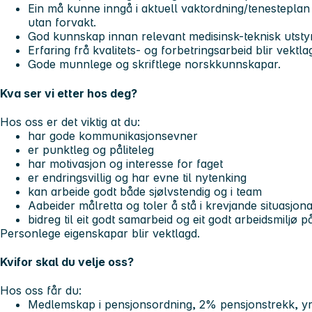
Ein må kunne inngå i aktuell vaktordning/tenesteplan
utan forvakt.
God kunnskap innan relevant medisinsk-teknisk utsty
Erfaring frå kvalitets- og forbetringsarbeid blir vektla
Gode munnlege og skriftlege norskkunnskapar.
Kva ser vi etter hos deg?
Hos oss er det viktig at du:
har gode kommunikasjonsevner
er punktleg og påliteleg
har motivasjon og interesse for faget
er endringsvillig og har evne til nytenking
kan arbeide godt både sjølvstendig og i team
Aabeider målretta og toler å stå i krevjande situasjon
bidreg til eit godt samarbeid og eit godt arbeidsmiljø p
Personlege eigenskapar blir vektlagd.
Kvifor skal du velje oss?
Hos oss får du:
Medlemskap i pensjonsordning, 2% pensjonstrekk, yr