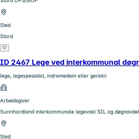
Stord DPS/BUP
Sted
Stord
ID 2467 Lege ved interkommunal døgn
lege, legespesialist, indremedisin eller geriatri
Arbeidsgiver
Sunnhordland interkommunale legevakt SIL og døgnavdel
Sted