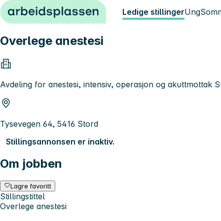
Hopp til innhold
Ledige stillinger
Ung
Somm
Overlege anestesi
Avdeling for anestesi, intensiv, operasjon og akuttmottak 
Tysevegen 64, 5416 Stord
Stillingsannonsen er inaktiv.
Om jobben
Lagre favoritt
Stillingstittel
Overlege anestesi