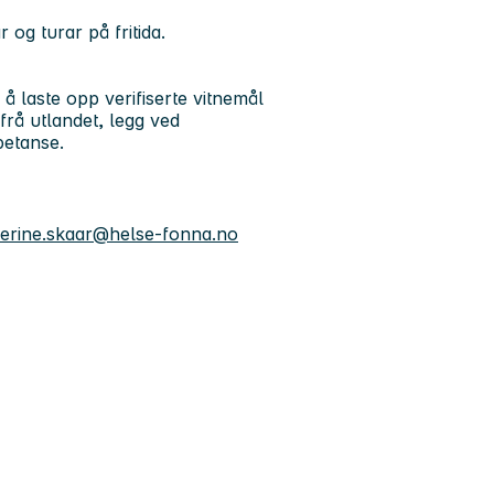
 og turar på fritida.
 å laste opp verifiserte vitnemål
frå utlandet, legg ved
petanse.
erine.skaar@helse-fonna.no