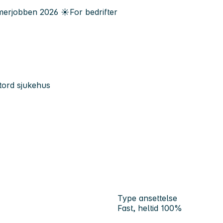
erjobben
2026
☀️
For bedrifter
Stord sjukehus
Type ansettelse
Fast, heltid 100%