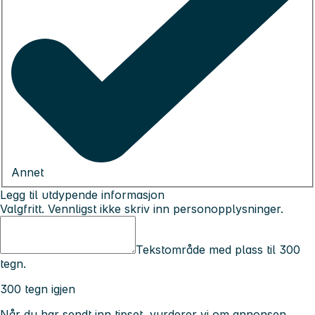
Annet
Legg til utdypende informasjon
Valgfritt. Vennligst ikke skriv inn personopplysninger.
Tekstområde med plass til 300
tegn.
300 tegn igjen
Når du har sendt inn tipset, vurderer vi om annonsen