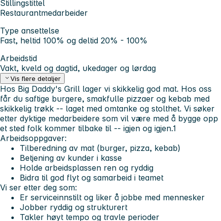
Stillingstittel
Restaurantmedarbeider
Type ansettelse
Fast, heltid 100% og deltid 20% - 100%
Arbeidstid
Vakt, kveld og dagtid, ukedager og lørdag
Vis flere detaljer
Hos Big Daddy's Grill lager vi skikkelig god mat. Hos oss
får du saftige burgere, smakfulle pizzaer og kebab med
skikkelig trøkk -- laget med omtanke og stolthet. Vi søker
etter dyktige medarbeidere som vil være med å bygge opp
et sted folk kommer tilbake til -- igjen og igjen.1
Arbeidsoppgaver:
Tilberedning av mat (burger, pizza, kebab)
Betjening av kunder i kasse
Holde arbeidsplassen ren og ryddig
Bidra til god flyt og samarbeid i teamet
Vi ser etter deg som:
Er serviceinnstilt og liker å jobbe med mennesker
Jobber ryddig og strukturert
Takler høyt tempo og travle perioder