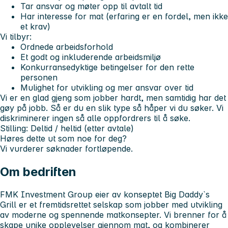
Tar ansvar og møter opp til avtalt tid
Har interesse for mat (erfaring er en fordel, men ikke
et krav)
Vi tilbyr:
Ordnede arbeidsforhold
Et godt og inkluderende arbeidsmiljø
Konkurransedyktige betingelser for den rette
personen
Mulighet for utvikling og mer ansvar over tid
Vi er en glad gjeng som jobber hardt, men samtidig har det
gøy på jobb. Så er du en slik type så håper vi du søker. Vi
diskriminerer ingen så alle oppfordrers til å søke.
Stilling:
Deltid / heltid (etter avtale)
Høres dette ut som noe for deg?
Vi vurderer søknader fortløpende.
Om bedriften
FMK Investment Group eier av konseptet Big Daddy`s
Grill er et fremtidsrettet selskap som jobber med utvikling
av moderne og spennende matkonsepter. Vi brenner for å
skape unike opplevelser gjennom mat, og kombinerer