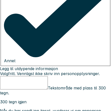
Annet
Legg til utdypende informasjon
Valgfritt. Vennligst ikke skriv inn personopplysninger.
Tekstområde med plass til 300
tegn.
300 tegn igjen
Når du har sendt inn tipset, vurderer vi om annonsen