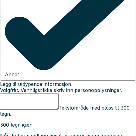
Annet
Legg til utdypende informasjon
Valgfritt. Vennligst ikke skriv inn personopplysninger.
Tekstområde med plass til 300
tegn.
300 tegn igjen
Når du har sendt inn tipset, vurderer vi om annonsen