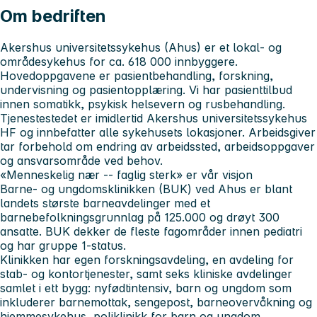
Om bedriften
Akershus universitetssykehus
(Ahus) er et lokal- og
områdesykehus for ca. 618 000 innbyggere.
Hovedoppgavene er pasientbehandling, forskning,
undervisning og pasientopplæring. Vi har pasienttilbud
innen somatikk, psykisk helsevern og rusbehandling.
Tjenestestedet er imidlertid Akershus universitetssykehus
HF og innbefatter alle sykehusets lokasjoner. Arbeidsgiver
tar forbehold om endring av arbeidssted, arbeidsoppgaver
og ansvarsområde ved behov.
«Menneskelig nær -- faglig sterk» er vår visjon
Barne- og ungdomsklinikken (BUK)
ved Ahus er blant
landets største barneavdelinger med et
barnebefolkningsgrunnlag på 125.000 og drøyt 300
ansatte. BUK dekker de fleste fagområder innen pediatri
og har gruppe 1-status.
Klinikken har egen forskningsavdeling, en avdeling for
stab- og kontortjenester, samt seks kliniske avdelinger
samlet i ett bygg: nyfødtintensiv, barn og ungdom som
inkluderer barnemottak, sengepost, barneovervåkning og
hjemmesykehus, poliklinikk for barn og ungdom,