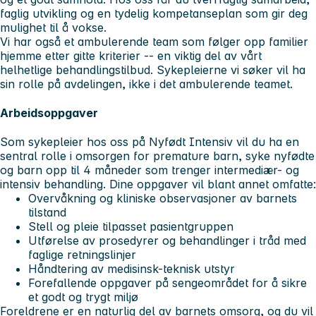
faglig utvikling og en tydelig kompetanseplan som gir deg
mulighet til å vokse.
Vi har også et ambulerende team som følger opp familier
hjemme etter gitte kriterier -- en viktig del av vårt
helhetlige behandlingstilbud. Sykepleierne vi søker vil ha
sin rolle på avdelingen, ikke i det ambulerende teamet.
Arbeidsoppgaver
Som sykepleier hos oss på Nyfødt Intensiv vil du ha en
sentral rolle i omsorgen for premature barn, syke nyfødte
og barn opp til 4 måneder som trenger intermediær- og
intensiv behandling. Dine oppgaver vil blant annet omfatte:
Overvåkning og kliniske observasjoner av barnets
tilstand
Stell og pleie tilpasset pasientgruppen
Utførelse av prosedyrer og behandlinger i tråd med
faglige retningslinjer
Håndtering av medisinsk-teknisk utstyr
Forefallende oppgaver på sengeområdet for å sikre
et godt og trygt miljø
Foreldrene er en naturlig del av barnets omsorg, og du vil