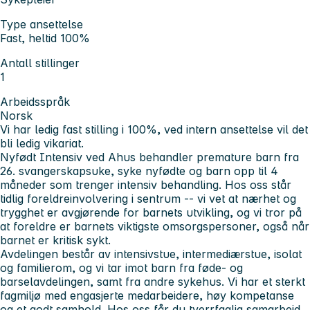
Type ansettelse
Fast, heltid 100%
Antall stillinger
1
Arbeidsspråk
Norsk
Vi har ledig fast stilling i 100%, ved intern ansettelse vil det
bli ledig vikariat.
Nyfødt Intensiv ved Ahus behandler premature barn fra
26. svangerskapsuke, syke nyfødte og barn opp til 4
måneder som trenger intensiv behandling. Hos oss står
tidlig foreldreinvolvering i sentrum -- vi vet at nærhet og
trygghet er avgjørende for barnets utvikling, og vi tror på
at foreldre er barnets viktigste omsorgspersoner, også når
barnet er kritisk sykt.
Avdelingen består av intensivstue, intermediærstue, isolat
og familierom, og vi tar imot barn fra føde- og
barselavdelingen, samt fra andre sykehus. Vi har et sterkt
fagmiljø med engasjerte medarbeidere, høy kompetanse
og et godt samhold. Hos oss får du tverrfaglig samarbeid,