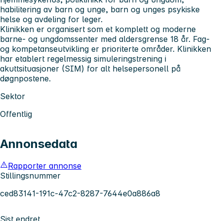
habilitering av barn og unge, barn og unges psykiske
helse og avdeling for leger.
Klinikken er organisert som et komplett og moderne
barne- og ungdomssenter med aldersgrense 18 år. Fag-
og kompetanseutvikling er prioriterte områder. Klinikken
har etablert regelmessig simuleringstrening i
akuttsituasjoner (SIM) for alt helsepersonell på
døgnpostene.
Sektor
Offentlig
Annonsedata
Rapporter annonse
Stillingsnummer
ced83141-191c-47c2-8287-7644e0a886a8
Sist endret