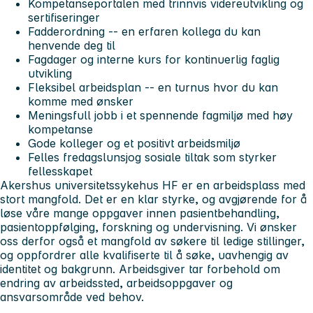
Kompetanseportalen
med trinnvis videreutvikling og
sertifiseringer
Fadderordning
-- en erfaren kollega du kan
henvende deg til
Fagdager og interne kurs
for kontinuerlig faglig
utvikling
Fleksibel arbeidsplan
-- en turnus hvor du kan
komme med ønsker
Meningsfull jobb i et spennende fagmiljø
med høy
kompetanse
Gode kolleger og et positivt arbeidsmiljø
Felles fredagslunsj
og sosiale tiltak som styrker
fellesskapet
Akershus universitetssykehus HF er en arbeidsplass med
stort mangfold. Det er en klar styrke, og avgjørende for å
løse våre mange oppgaver innen pasientbehandling,
pasientoppfølging, forskning og undervisning. Vi ønsker
oss derfor også et mangfold av søkere til ledige stillinger,
og oppfordrer alle kvalifiserte til å søke, uavhengig av
identitet og bakgrunn. Arbeidsgiver tar forbehold om
endring av arbeidssted, arbeidsoppgaver og
ansvarsområde ved behov.