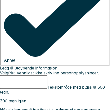
Annet
Legg til utdypende informasjon
Valgfritt. Vennligst ikke skriv inn personopplysninger.
Tekstområde med plass til 300
tegn.
300 tegn igjen
Når du har sendt inn tipset, vurderer vi om annonsen