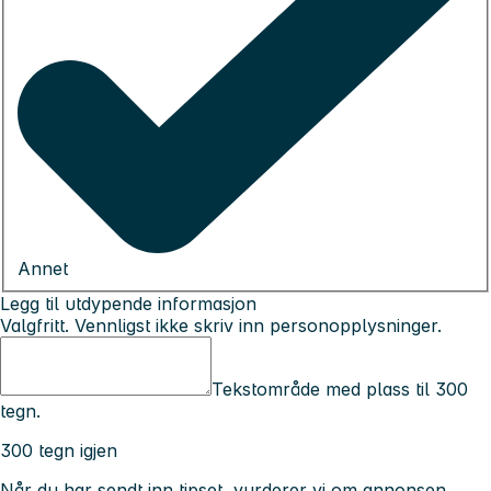
Annet
Legg til utdypende informasjon
Valgfritt. Vennligst ikke skriv inn personopplysninger.
Tekstområde med plass til 300
tegn.
300 tegn igjen
Når du har sendt inn tipset, vurderer vi om annonsen