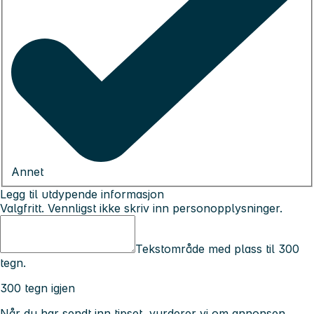
Annet
Legg til utdypende informasjon
Valgfritt. Vennligst ikke skriv inn personopplysninger.
Tekstområde med plass til 300
tegn.
300 tegn igjen
Når du har sendt inn tipset, vurderer vi om annonsen