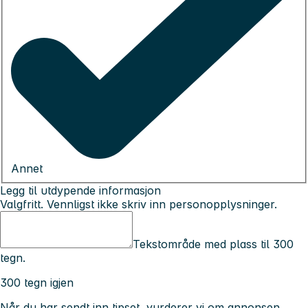
Annet
Legg til utdypende informasjon
Valgfritt. Vennligst ikke skriv inn personopplysninger.
Tekstområde med plass til 300
tegn.
300 tegn igjen
Når du har sendt inn tipset, vurderer vi om annonsen