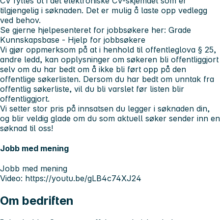
CV fylles ut i det elektroniske CV-skjemaet som er
tilgjengelig i søknaden. Det er mulig å laste opp vedlegg
ved behov.
Se gjerne hjelpesenteret for jobbsøkere her:
Grade
Kunnskapsbase - Hjelp for jobbsøkere
Vi gjør oppmerksom på at i henhold til offentleglova § 25,
andre ledd, kan opplysninger om søkeren bli offentliggjort
selv om du har bedt om å ikke bli ført opp på den
offentlige søkerlisten. Dersom du har bedt om unntak fra
offentlig søkerliste, vil du bli varslet før listen blir
offentliggjort.
Vi setter stor pris på innsatsen du legger i søknaden din,
og blir veldig glade om du som aktuell søker sender inn en
søknad til oss!
Jobb med mening
Jobb med mening
Video: https://youtu.be/gLB4c74XJ24
Om bedriften