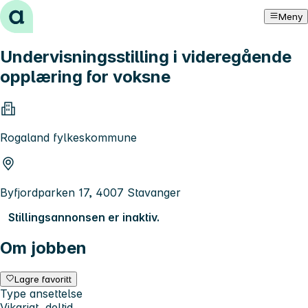
Hopp til innhold
Meny
Undervisningsstilling i videregående
opplæring for voksne
Rogaland fylkeskommune
Byfjordparken 17, 4007 Stavanger
Stillingsannonsen er inaktiv.
Om jobben
Lagre favoritt
Type ansettelse
Vikariat, deltid