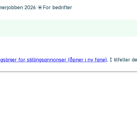
erjobben
2026
☀️
For bedrifter
gslinjer for stillingsannonser (åpner i ny fane)
. I tilfeller