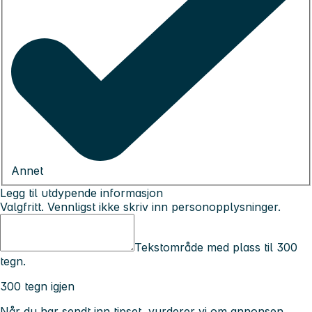
Annet
Legg til utdypende informasjon
Valgfritt. Vennligst ikke skriv inn personopplysninger.
Tekstområde med plass til 300
tegn.
300 tegn igjen
Når du har sendt inn tipset, vurderer vi om annonsen