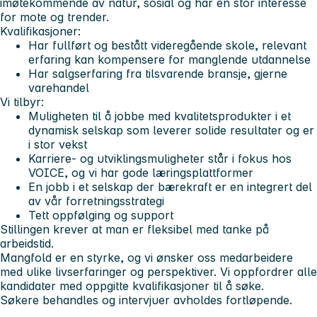
imøtekommende av natur, sosial og har en stor interesse
for mote og trender.
Kvalifikasjoner:
Har fullført og bestått videregående skole, relevant
erfaring kan kompensere for manglende utdannelse
Har salgserfaring fra tilsvarende bransje, gjerne
varehandel
Vi tilbyr:
Muligheten til å jobbe med kvalitetsprodukter i et
dynamisk selskap som leverer solide resultater og er
i stor vekst
Karriere- og utviklingsmuligheter står i fokus hos
VOICE, og vi har gode læringsplattformer
En jobb i et selskap der bærekraft er en integrert del
av vår forretningsstrategi
Tett oppfølging og support
Stillingen krever at man er fleksibel med tanke på
arbeidstid.
Mangfold er en styrke, og vi ønsker oss medarbeidere
med ulike livserfaringer og perspektiver. Vi oppfordrer alle
kandidater med oppgitte kvalifikasjoner til å søke.
Søkere behandles og intervjuer avholdes fortløpende.