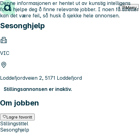
Denne informasjonen er hentet ut av kunstig intelligens
Hopp til innhold
Meny
for å hjelpe deg å finne relevante jobber. I noen få tilfeller
kan det være feil, så husk å sjekke hele annonsen.
Sesonghjelp
VIC
Loddefjordveien 2, 5171 Loddefjord
Stillingsannonsen er inaktiv.
Om jobben
Lagre favoritt
Stillingstittel
Sesonghjelp