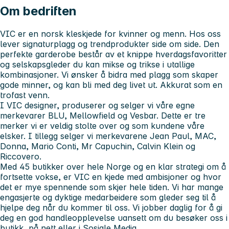
Om bedriften
VIC er en norsk kleskjede for kvinner og menn. Hos oss
lever signaturplagg og trendprodukter side om side. Den
perfekte garderobe består av et knippe hverdagsfavoritter
og selskapsgleder du kan mikse og trikse i utallige
kombinasjoner. Vi ønsker å bidra med plagg som skaper
gode minner, og kan bli med deg livet ut. Akkurat som en
trofast venn.
I VIC designer, produserer og selger vi våre egne
merkevarer BLU, Mellowfield og Vesbar. Dette er tre
merker vi er veldig stolte over og som kundene våre
elsker. I tillegg selger vi merkevarene Jean Paul, MAC,
Donna, Mario Conti, Mr Capuchin, Calvin Klein og
Riccovero.
Med 45 butikker over hele Norge og en klar strategi om å
fortsette vokse, er VIC en kjede med ambisjoner og hvor
det er mye spennende som skjer hele tiden. Vi har mange
engasjerte og dyktige medarbeidere som gleder seg til å
hjelpe deg når du kommer til oss. Vi jobber daglig for å gi
deg en god handleopplevelse uansett om du besøker oss i
butikk, på nett eller i Sosiale Media.