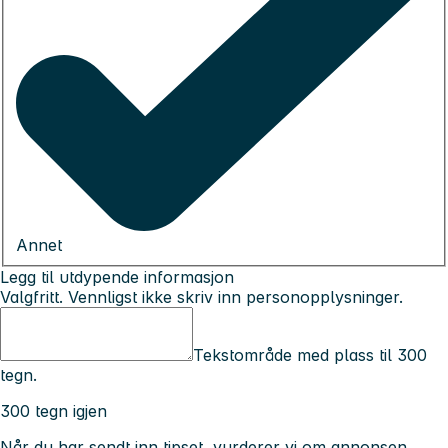
Annet
Legg til utdypende informasjon
Valgfritt. Vennligst ikke skriv inn personopplysninger.
Tekstområde med plass til 300
tegn.
300 tegn igjen
Når du har sendt inn tipset, vurderer vi om annonsen