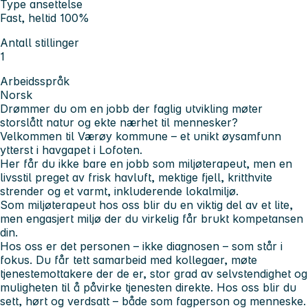
Type ansettelse
Fast, heltid 100%
Antall stillinger
1
Arbeidsspråk
Norsk
Drømmer du om en jobb der faglig utvikling møter
storslått natur og ekte nærhet til mennesker?
Velkommen til Værøy kommune – et unikt øysamfunn
ytterst i havgapet i Lofoten.
Her får du ikke bare en jobb som miljøterapeut, men en
livsstil preget av frisk havluft, mektige fjell, kritthvite
strender og et varmt, inkluderende lokalmiljø.
Som miljøterapeut hos oss blir du en viktig del av et lite,
men engasjert miljø der du virkelig får brukt kompetansen
din.
Hos oss er det personen – ikke diagnosen – som står i
fokus. Du får tett samarbeid med kollegaer, møte
tjenestemottakere der de er, stor grad av selvstendighet og
muligheten til å påvirke tjenesten direkte. Hos oss blir du
sett, hørt og verdsatt – både som fagperson og menneske.