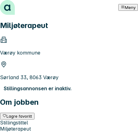
Hopp til innhold
Meny
Miljøterapeut
Værøy kommune
Sørland 33, 8063 Værøy
Stillingsannonsen er inaktiv.
Om jobben
Lagre favoritt
Stillingstittel
Miljøterapeut