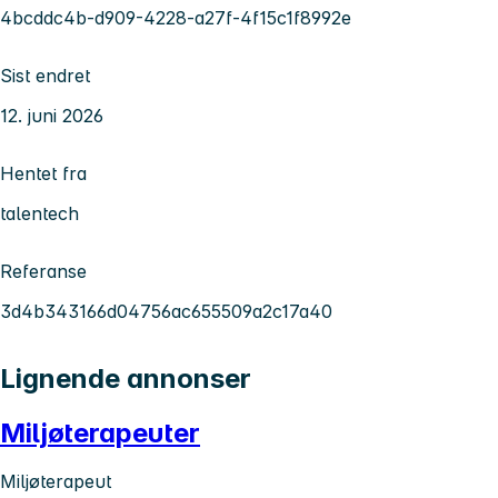
4bcddc4b-d909-4228-a27f-4f15c1f8992e
Sist endret
12. juni 2026
Hentet fra
talentech
Referanse
3d4b343166d04756ac655509a2c17a40
Lignende annonser
Miljøterapeuter
Miljøterapeut