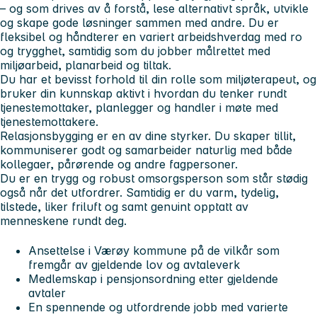
– og som drives av å forstå, lese alternativt språk, utvikle
og skape gode løsninger sammen med andre. Du er
fleksibel og håndterer en variert arbeidshverdag med ro
og trygghet, samtidig som du jobber målrettet med
miljøarbeid, planarbeid og tiltak.
Du har et bevisst forhold til din rolle som miljøterapeut, og
bruker din kunnskap aktivt i hvordan du tenker rundt
tjenestemottaker, planlegger og handler i møte med
tjenestemottakere.
Relasjonsbygging er en av dine styrker. Du skaper tillit,
kommuniserer godt og samarbeider naturlig med både
kollegaer, pårørende og andre fagpersoner.
Du er en trygg og robust omsorgsperson som står stødig
også når det utfordrer. Samtidig er du varm, tydelig,
tilstede, liker friluft og samt genuint opptatt av
menneskene rundt deg.
Ansettelse i Værøy kommune på de vilkår som
fremgår av gjeldende lov og avtaleverk
Medlemskap i pensjonsordning etter gjeldende
avtaler
En spennende og utfordrende jobb med varierte