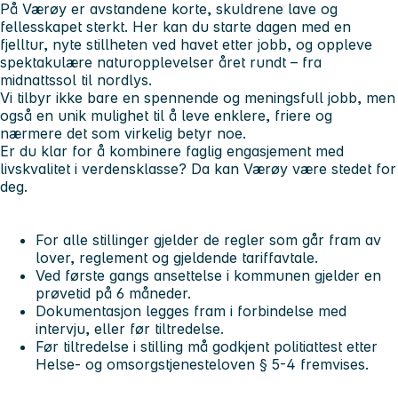
På Værøy er avstandene korte, skuldrene lave og
fellesskapet sterkt. Her kan du starte dagen med en
fjelltur, nyte stillheten ved havet etter jobb, og oppleve
spektakulære naturopplevelser året rundt – fra
midnattssol til nordlys.
Vi tilbyr ikke bare en spennende og meningsfull jobb, men
også en unik mulighet til å leve enklere, friere og
nærmere det som virkelig betyr noe.
Er du klar for å kombinere faglig engasjement med
livskvalitet i verdensklasse? Da kan Værøy være stedet for
deg.
For alle stillinger gjelder de regler som går fram av
lover, reglement og gjeldende tariffavtale.
Ved første gangs ansettelse i kommunen gjelder en
prøvetid på 6 måneder.
Dokumentasjon legges fram i forbindelse med
intervju, eller før tiltredelse.
Før tiltredelse i stilling må godkjent politiattest etter
Helse- og omsorgstjenesteloven § 5-4 fremvises.