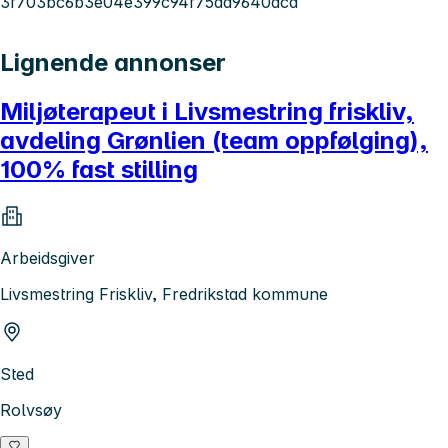
3f703bc6b3e04e399c94f75da9640acd
Lignende annonser
Miljøterapeut i Livsmestring friskliv,
avdeling Grønlien (team oppfølging),
100% fast stilling
Arbeidsgiver
Livsmestring Friskliv, Fredrikstad kommune
Sted
Rolvsøy