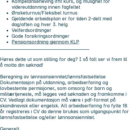
Kompetanseheving ifht kurs, og mulighet for
videreutdanning innen fagfeltet
Ønsketurnus/Fleksibel turnus
Gjeldende arbeidsplan er for tiden 2-delt med
dag/aften og hver 3. helg
Velferdsordninger
Gode forsikringsordninger
Pensjonsordning gjennom KLP
____________________________________________
Høres dette ut som stilling for deg? I så fall ser vi frem til
å motta din søknad!
Beregning av lønnsansiennitet/lønnsfastsettelse
Dokumentasjon på utdanning, arbeidserfaring og
lovbestemte permisjoner, som omsorg for barn og
militærtjeneste, må legges ved søknaden og framkomme i
CV. Vedlagt dokumentasjon må være i pdf-format på
skandinavisk eller engelsk. All arbeidserfaring fra fylte 18
år registreres i CV da denne brukes som utgangspunkt for
lønnsfastsettelse og/eller lønnsansiennitet.
Generelt