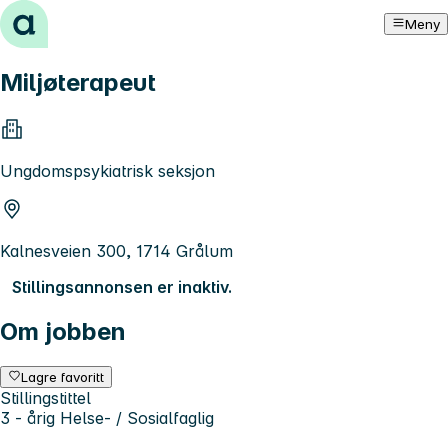
Hopp til innhold
Meny
Miljøterapeut
Ungdomspsykiatrisk seksjon
Kalnesveien 300, 1714 Grålum
Stillingsannonsen er inaktiv.
Om jobben
Lagre favoritt
Stillingstittel
3 - årig Helse- / Sosialfaglig