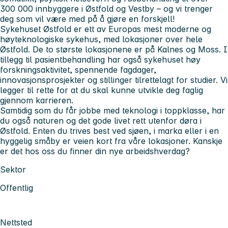
300 000 innbyggere i Østfold og Vestby – og vi trenger
deg som vil være med på å gjøre en forskjell!
Sykehuset Østfold er ett av Europas mest moderne og
høyteknologiske sykehus, med lokasjoner over hele
Østfold. De to største lokasjonene er på Kalnes og Moss. I
tillegg til pasientbehandling har også sykehuset høy
forskningsaktivitet, spennende fagdager,
innovasjonsprosjekter og stillinger tilrettelagt for studier. Vi
legger til rette for at du skal kunne utvikle deg faglig
gjennom karrieren.
Samtidig som du får jobbe med teknologi i toppklasse, har
du også naturen og det gode livet rett utenfor døra i
Østfold. Enten du trives best ved sjøen, i marka eller i en
hyggelig småby er veien kort fra våre lokasjoner. Kanskje
er det hos oss du finner din nye arbeidshverdag?
Sektor
Offentlig
Nettsted