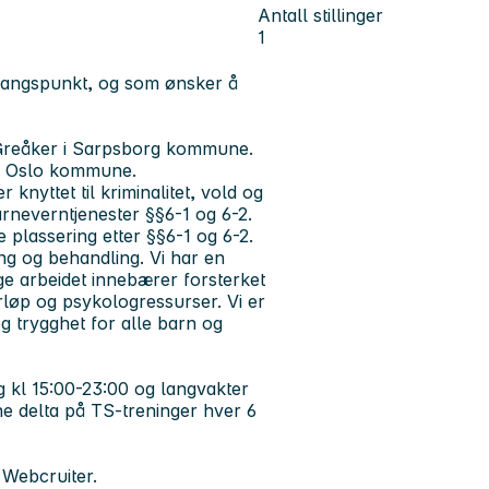
Antall stillinger
1
utgangspunkt, og som ønsker å
på Greåker i Sarpsborg kommune.
) i Oslo kommune.
knyttet til kriminalitet, vold og
rneverntjenester §§6-1 og 6-2.
e plassering etter §§6-1 og 6-2.
ing og behandling. Vi har en
ige arbeidet innebærer forsterket
rløp og psykologressurser. Vi er
 trygghet for alle barn og
g kl 15:00-23:00 og langvakter
e delta på TS-treninger hver 6
i Webcruiter.