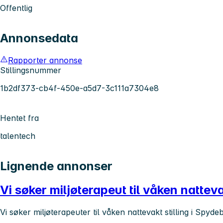
Offentlig
Annonsedata
Rapporter annonse
Stillingsnummer
1b2df373-cb4f-450e-a5d7-3c111a7304e8
Hentet fra
talentech
Lignende annonser
Vi søker miljøterapeut til våken nattev
Vi søker miljøterapeuter til våken nattevakt stilling i Spyde