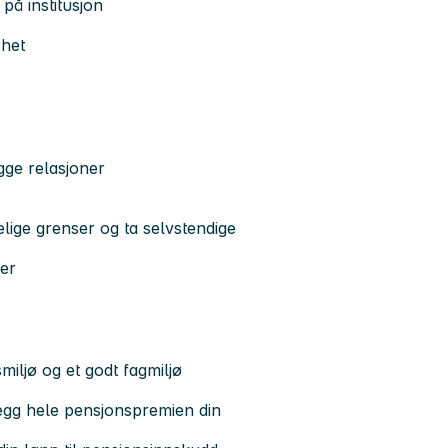
på institusjon
rhet
ge relasjoner
delige grenser og ta selvstendige
er
iljø og et godt fagmiljø
legg hele pensjonspremien din