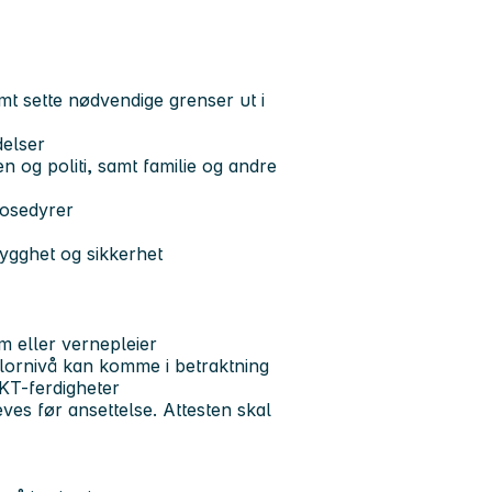
mt sette nødvendige grenser ut i
delser
og politi, samt familie og andre
rosedyrer
rygghet og sikkerhet
 eller vernepleier
ornivå kan komme i betraktning
IKT-ferdigheter
eves før ansettelse. Attesten skal