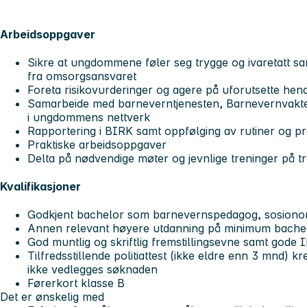
Arbeidsoppgaver
Sikre at ungdommene føler seg trygge og ivaretatt sa
fra omsorgsansvaret
Foreta risikovurderinger og agere på uforutsette hen
Samarbeide med barneverntjenesten, Barnevernvakten 
i ungdommens nettverk
Rapportering i BIRK samt oppfølging av rutiner og p
Praktiske arbeidsoppgaver
Delta på nødvendige møter og jevnlige treninger på t
Kvalifikasjoner
Godkjent bachelor som barnevernspedagog, sosionom
Annen relevant høyere utdanning på minimum bachel
God muntlig og skriftlig fremstillingsevne samt gode 
Tilfredsstillende politiattest (ikke eldre enn 3 mnd) kr
ikke
vedlegges søknaden
Førerkort klasse B
Det er ønskelig med