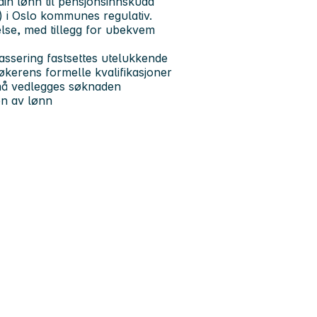
din lønn til pensjonsinnskudd
) i Oslo kommunes regulativ.
else, med tillegg for ubekvem
assering fastsettes utelukkende
kerens formelle kvalifikasjoner
 må vedlegges søknaden
en av lønn