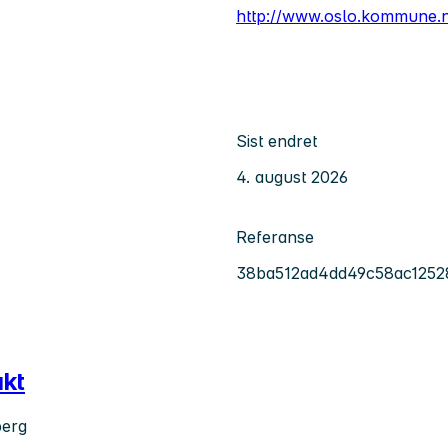
http://www.oslo.kommune.
Sist endret
4. august 2026
Referanse
38ba512ad4dd49c58ac1252
akt
berg