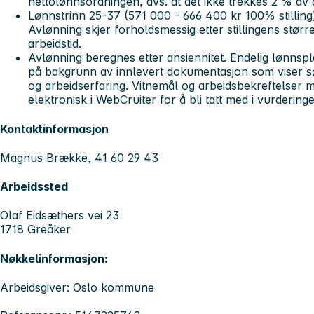
nettolønnsordningen, dvs. at det ikke trekkes 2 % av 
Lønnstrinn 25-37 (571 000 - 666 400 kr 100% stilling
Avlønning skjer forholdsmessig etter stillingens størr
arbeidstid.
Avlønning beregnes etter ansiennitet. Endelig lønnspl
på bakgrunn av innlevert dokumentasjon som viser sø
og arbeidserfaring. Vitnemål og arbeidsbekreftelser
elektronisk i WebCruiter for å bli tatt med i vurdering
Kontaktinformasjon
Magnus Brække, 41 60 29 43
Arbeidssted
Olaf Eidsæthers vei 23
1718 Greåker
Nøkkelinformasjon:
Arbeidsgiver: Oslo kommune