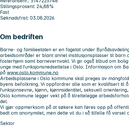
Referansenr.: 5147225748
Stillingsprosent: 24,88%
Fast
Søknadsfrist: 03.08.2026
Om bedriften
Barne- og familieetaten er en fagetat under Byrådsavdeling
arbeidsområder er blant annet institusjonsplasser til bar
fosterhjem samt barnevernvakt. Vi gir også tilbud om bolig- 
unge med funksjonsnedsettelse i Oslo. Informasjon om Bar
på
www.oslo.kommune.no
Arbeidsplassene i Oslo kommune skal preges av mangfold o
byens befolkning. Vi oppfordrer alle som er kvalifisert til 
funksjonsevne, kjønn, kjønnsidentitet, seksuell orientering,
Oslo kommune legger vekt på å tilrettelegge arbeidsforh
det.
Vi gjør oppmerksom på at søkere kan føres opp på offentl
bedt om anonymitet, men dette vil du i så tilfelle få varsel 
Sektor