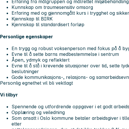
Erfaring fra målgruppen og målrettet miljøbehandling 
Kunnskap om traumesensitiv omsorg
Erfaring med og gjennomgått kurs i trygghet og sikke
Kjennskap til BIRK
Kjennskap til standardisert forløp
Personlige egenskaper
En trygg og robust voksenperson med fokus på å byg
Evne til å sette barns medbestemmelse i sentrum
Åpen, ydmyk og reflektert
Evne til å stå i krevende situasjoner over tid, sette ty
beslutninger
Gode kommunikasjons-, relasjons- og samarbeidsevn
Personlig egnethet vil bli vektlagt
Vi tilbyr
Spennende og utfordrende oppgaver i et godt arbeidsm
Opplæring og veiledning
Som ansatt i Oslo kommune betaler arbeidsgiver i til
etter