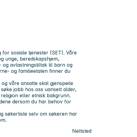
 for sosiale tjenester (SET). Våre
n og unge, beredskapshjem,
og avlastningstiltak til barn og
ne- og familieetaten finner du
g våre ansatte skal gjenspeile
å søke jobb hos oss uansett alder,
 religion eller etnisk bakgrunn.
oldene dersom du har behov for
ig søkerliste selv om søkeren har
om.
Nettsted