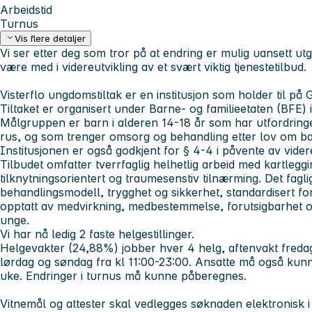
Arbeidstid
Turnus
Vis flere detaljer
Vi ser etter deg som tror på at endring er mulig uansett 
være med i
videreutvikling av et svært viktig tjenestetilbud.
Visterflo ungdomstiltak er en institusjon som holder til 
Tiltaket er organisert under Barne- og familieetaten (BFE
Målgruppen er barn i alderen 14-18 år som har utfordringer 
rus, og som trenger omsorg og behandling etter lov om ba
Institusjonen er også godkjent for § 4-4 i påvente av vider
Tilbudet omfatter tverrfaglig helhetlig arbeid med kartlegg
tilknytningsorientert og traumesenstiv tilnærming. Det fagl
behandlingsmodell, trygghet og sikkerhet, standardisert fo
opptatt av medvirkning, medbestemmelse, forutsigbarhet og
unge.
Vi har nå ledig 2 faste helgestillinger.
Helgevakter (24,88%) jobber hver 4 helg, aftenvakt freda
lørdag og søndag fra kl 11:00-23:00. Ansatte må også kunn
uke. Endringer i turnus må kunne påberegnes.
Vitnemål og attester skal vedlegges søknaden elektronisk 