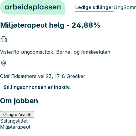
Hopp til innhold
Ledige stillinger
Ung
Somm
Miljøterapeut helg - 24,88%
Visterflo ungdomstiltak, Barne- og familieetaten
Olaf Eidsæthers vei 23, 1718 Greåker
Stillingsannonsen er inaktiv.
Om jobben
Lagre favoritt
Stillingstittel
Miljøterapeut