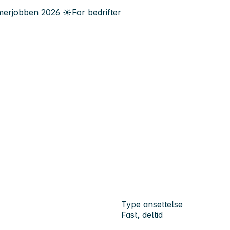
erjobben
2026
☀️
For bedrifter
Type ansettelse
Fast, deltid