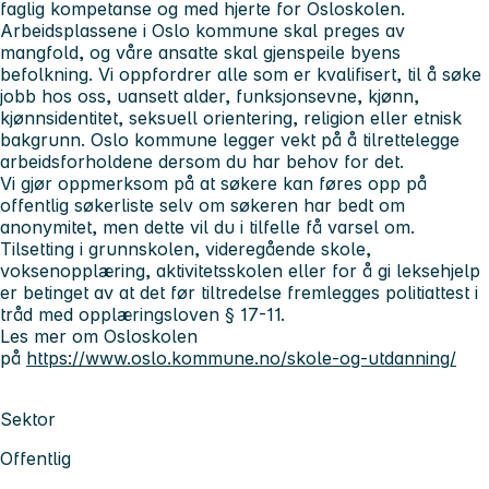
faglig kompetanse og med hjerte for Osloskolen.
Arbeidsplassene i Oslo kommune skal preges av
mangfold, og våre ansatte skal gjenspeile byens
befolkning. Vi oppfordrer alle som er kvalifisert, til å søke
jobb hos oss, uansett alder, funksjonsevne, kjønn,
kjønnsidentitet, seksuell orientering, religion eller etnisk
bakgrunn. Oslo kommune legger vekt på å tilrettelegge
arbeidsforholdene dersom du har behov for det.
Vi gjør oppmerksom på at søkere kan føres opp på
offentlig søkerliste selv om søkeren har bedt om
anonymitet, men dette vil du i tilfelle få varsel om.
Tilsetting i grunnskolen, videregående skole,
voksenopplæring, aktivitetsskolen eller for å gi leksehjelp
er betinget av at det før tiltredelse fremlegges politiattest i
tråd med opplæringsloven § 17-11.
Les mer om Osloskolen
på
https://www.oslo.kommune.no/skole-og-utdanning/
Sektor
Offentlig