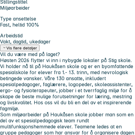
Stillingstittel
Miljøarbeider
Type ansettelse
Fast, heltid 100%
Arbeidstid
Vakt, dagtid, ukedager
Vis flere detaljer
Vil du være med på laget?
Høsten 2026 flytter vi inn i nybygde lokaler på Stig skole.
Vi holder nå til på Haukåsen skole og er en byomfattende
spesialskole for elever fra 1.- 13. trinn, med nevrologisk
betingede vansker. Våre 130 ansatte, inkludert
spesialpedagoger, faglærere, logopeder, skoleassistenter,
ergo- og fysioterapeuter, jobber i et tverrfaglig miljø for å
skape de beste mulige forutsetninger for læring, mestring
og livskvalitet. Hos oss vil du bli en del av et inspirerende
fagmiljø.
Som miljøarbeider på Haukåsen skole jobber man som en
del av et spesialpedagogisk team rundt
multifunksjonshemmede elever. Teamene ledes at en
gruppe pedagoger som har ansvar for å organisere dagen