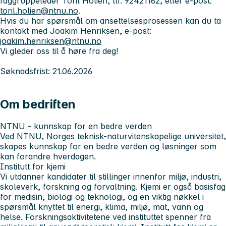
faggruppeleder Toril Holien, tlf. 92421162, eller e-post:
toril.holien@ntnu.no
.
Hvis du har spørsmål om ansettelsesprosessen kan du ta
kontakt med Joakim Henriksen, e-post:
joakim.henriksen@ntnu.no
Vi gleder oss til å høre fra deg!
Søknadsfrist: 21.06.2026
Om bedriften
NTNU - kunnskap for en bedre verden
Ved NTNU, Norges teknisk-naturvitenskapelige universitet,
skapes kunnskap for en bedre verden og løsninger som
kan forandre hverdagen.
Institutt for kjemi
Vi utdanner kandidater til stillinger innenfor miljø, industri,
skoleverk, forskning og forvaltning. Kjemi er også basisfag
for medisin, biologi og teknologi, og en viktig nøkkel i
spørsmål knyttet til energi, klima, miljø, mat, vann og
helse. Forskningsaktivitetene ved instituttet spenner fra