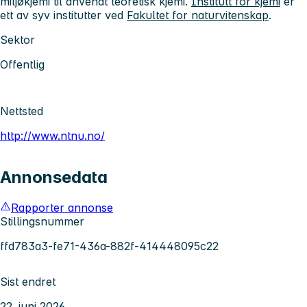
miljøkjemi til anvendt teoretisk kjemi.
Institutt for kjemi
er
ett av syv institutter ved
Fakultet for naturvitenskap
.
Sektor
Offentlig
Nettsted
http://www.ntnu.no/
Annonsedata
Rapporter annonse
Stillingsnummer
ffd783a3-fe71-436a-882f-414448095c22
Sist endret
22. juni 2026