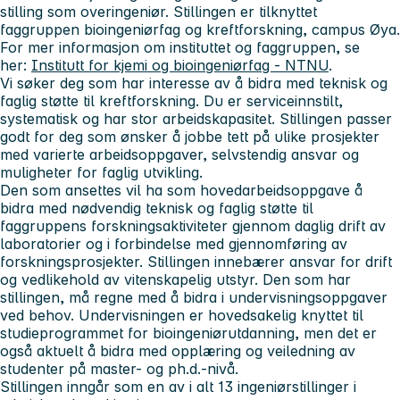
stilling som overingeniør. Stillingen er tilknyttet
faggruppen bioingeniørfag og kreftforskning, campus Øya.
For mer informasjon om instituttet og faggruppen, se
her:
Institutt for kjemi og bioingeniørfag - NTNU
.
Vi søker deg som har interesse av å bidra med teknisk og
faglig støtte til kreftforskning. Du er serviceinnstilt,
systematisk og har stor arbeidskapasitet. Stillingen passer
godt for deg som ønsker å jobbe tett på ulike prosjekter
med varierte arbeidsoppgaver, selvstendig ansvar og
muligheter for faglig utvikling.
Den som ansettes vil ha som hovedarbeidsoppgave å
bidra med nødvendig teknisk og faglig støtte til
faggruppens forskningsaktiviteter gjennom daglig drift av
laboratorier og i forbindelse med gjennomføring av
forskningsprosjekter. Stillingen innebærer ansvar for drift
og vedlikehold av vitenskapelig utstyr. Den som har
stillingen, må regne med å bidra i undervisningsoppgaver
ved behov. Undervisningen er hovedsakelig knyttet til
studieprogrammet for bioingeniørutdanning, men det er
også aktuelt å bidra med opplæring og veiledning av
studenter på master- og ph.d.-nivå.
Stillingen inngår som en av i alt 13 ingeniørstillinger i