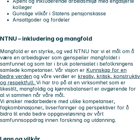
Åpent og inkluderende arbeidsmiljø med engasjerte
kolleger
Gunstige vilkår i Statens pensjonskasse
Ansattgoder og fordeler
NTNU – inkludering og mangfold
Mangfold er en styrke, og ved NTNU har vi et mål om å
være en arbeidsgiver som gjenspeiler mangfoldet i
samfunnet og som tar i bruk potensialet i befolkningens
samlede kompetanser. Vår visjon er
Kunnskap for en
bedre verden
og våre verdier er
kreativ, kritisk, konstruktiv
og respektfull.
Vi har tro på at en virksomhet som er
likestilt, mangfoldig og kjønnsbalansert er avgjørende for
at vi sammen når våre mål.
Vi ønsker medarbeidere med ulike kompetanser,
fagkombinasjoner, livserfaringer og perspektiver for å
bidra til enda bedre oppgaveløsning av vårt
samfunnsoppdrag innen forskning og utdanning.
Lønn og vilkår