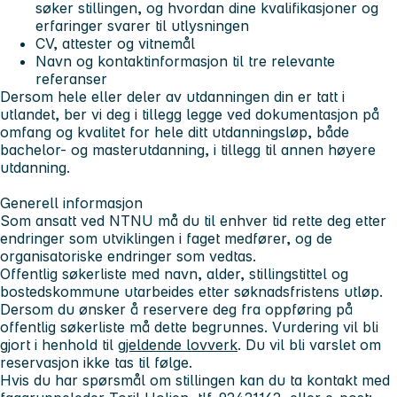
søker stillingen, og hvordan dine kvalifikasjoner og
erfaringer svarer til utlysningen
CV, attester og vitnemål
Navn og kontaktinformasjon til tre relevante
referanser
Dersom hele eller deler av utdanningen din er tatt i
utlandet, ber vi deg i tillegg legge ved dokumentasjon på
omfang og kvalitet for hele ditt utdanningsløp, både
bachelor- og masterutdanning, i tillegg til annen høyere
utdanning.
Generell informasjon
Som ansatt ved NTNU må du til enhver tid rette deg etter
endringer som utviklingen i faget medfører, og de
organisatoriske endringer som vedtas.
Offentlig søkerliste med navn, alder, stillingstittel og
bostedskommune utarbeides etter søknadsfristens utløp.
Dersom du ønsker å reservere deg fra oppføring på
offentlig søkerliste må dette begrunnes. Vurdering vil bli
gjort i henhold til
gjeldende lovverk
. Du vil bli varslet om
reservasjon ikke tas til følge.
Hvis du har spørsmål om stillingen kan du ta kontakt med