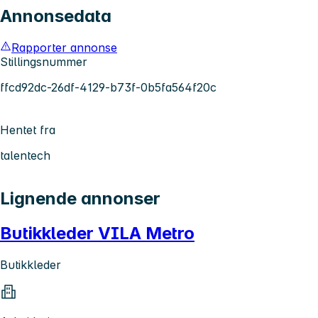
Annonsedata
Rapporter annonse
Stillingsnummer
ffcd92dc-26df-4129-b73f-0b5fa564f20c
Hentet fra
talentech
Lignende annonser
Butikkleder VILA Metro
Butikkleder