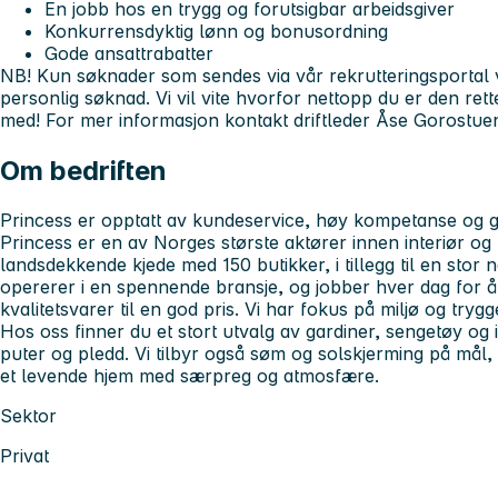
En jobb hos en trygg og forutsigbar arbeidsgiver
Konkurrensdyktig lønn og bonusordning
Gode ansattrabatter
NB! Kun søknader som sendes via vår rekrutteringsportal v
personlig søknad. Vi vil vite hvorfor nettopp du er den ret
med! For mer informasjon kontakt driftleder Åse Gorostue
Om bedriften
Princess er opptatt av kundeservice, høy kompetanse og 
Princess er en av Norges største aktører innen interiør og
landsdekkende kjede med 150 butikker, i tillegg til en stor ne
opererer i en spennende bransje, og jobber hver dag for å 
kvalitetsvarer til en god pris. Vi har fokus på miljø og tryg
Hos oss finner du et stort utvalg av gardiner, sengetøy og 
puter og pledd. Vi tilbyr også søm og solskjerming på mål, 
et levende hjem med særpreg og atmosfære.
Sektor
Privat