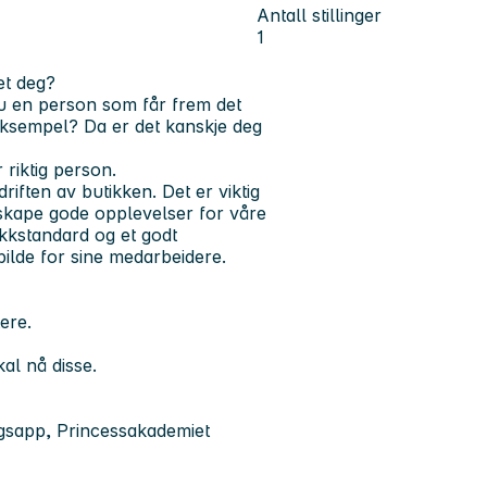
Antall stillinger
1
et deg?
du en person som får frem det
eksempel? Da er det kanskje deg
r riktig person.
riften av butikken. Det er viktig
skape gode opplevelser for våre
kkstandard og et godt
rbilde for sine medarbeidere.
ere.
al nå disse.
ngsapp, Princessakademiet