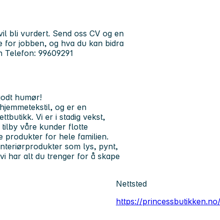
il bli vurdert. Send oss CV og en
te for jobben, og hva du kan bidra
n Telefon: 99609291
godt humør!
 hjemmetekstil, og er en
ttbutikk. Vi er i stadig vekst,
tilby våre kunder flotte
ge produkter for hele familien.
interiørprodukter som lys, pynt,
vi har alt du trenger for å skape
Nettsted
https://princessbutikken.no