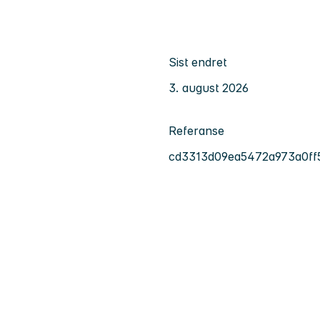
Sist endret
3. august 2026
Referanse
cd3313d09ea5472a973a0ff