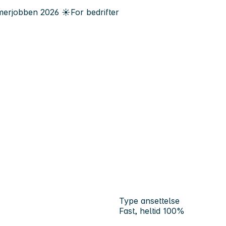
erjobben
2026
☀️
For bedrifter
Type ansettelse
Fast, heltid 100%