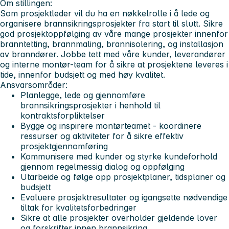
Om stillingen:
Som prosjektleder vil du ha en nøkkelrolle i å lede og
organisere brannsikringsprosjekter fra start til slutt. Sikre
god prosjektoppfølging av våre mange prosjekter innenfor
branntetting, brannmaling, brannisolering, og installasjon
av branndører. Jobbe tett med våre kunder, leverandører
og interne montør-team for å sikre at prosjektene leveres i
tide, innenfor budsjett og med høy kvalitet.
Ansvarsområder:
Planlegge, lede og gjennomføre
brannsikringsprosjekter i henhold til
kontraktsforpliktelser
Bygge og inspirere montørteamet - koordinere
ressurser og aktiviteter for å sikre effektiv
prosjektgjennomføring
Kommunisere med kunder og styrke kundeforhold
gjennom regelmessig dialog og oppfølging
Utarbeide og følge opp prosjektplaner, tidsplaner og
budsjett
Evaluere prosjektresultater og igangsette nødvendige
tiltak for kvalitetsforbedringer
Sikre at alle prosjekter overholder gjeldende lover
og forskrifter innen brannsikring