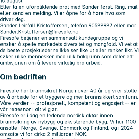
10.august.
Eller ta en uforpliktende prat med Sander først. Ring, mail
eller send en melding. Vi er åpne for å høre hva som
driver deg.
Sander Leirfall Kristoffersen, telefon 90588983 eller mai:
Sander.Kristoffersen@firesafe.no
Firesafe betjener en sammensatt kundegruppe og vi
ønsker å speile markedets diversitet og mangfold. Vi vet at
de beste prosjektlederne ikke ser like ut eller tenker likt. Vi
søker ulike mennesker med ulik bakgrunn som deler ett:
ambisjonen om å levere virkelig bra arbeid.
Om bedriften
Firesafe har brannsikret Norge i over 40 år og vi er stolte
av å arbeide for et tryggere og mer brannsikkert samfunn.
Våre verdier -- profesjonell, kompetent og engasjert -- er
vår rettesnor i alt vi gjør.
Firesafe er i dag en ledende nordisk aktør innen
brannsikring av nybygg og eksisterende bygg. Vi har 1100
ansatte i Norge, Sverige, Danmark og Finland, og i 2024
omsatte vi for cirka 2 milliarder NOK.