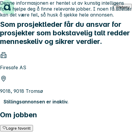
Denne informasjonen er hentet ut av kunstig intelligens
Hopp til innhold
Meny
for å hjelpe deg å finne relevante jobber. I noen få tilfeller
kan det være feil, så husk å sjekke hele annonsen.
Som prosjektleder får du ansvar for
prosjekter som bokstavelig talt redder
menneskeliv og sikrer verdier.
Firesafe AS
9018, 9018 Tromsø
Stillingsannonsen er inaktiv.
Om jobben
Lagre favoritt