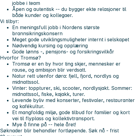
jobbe i team
Åpen og autentisk -- du bygger ekte relasjoner til
både kunder og kollegaer.
Vi tilbyr:
En meningsfull jobb i Nordens største
brannsikringskonsern
Meget gode utviklingsmuligheter internt i selskapet
Nødvendig kursing og opplæring
Gode lønns -, pensjons- og forsikringsvilkår
Hvorfor Tromsø?
Tromsø er en by hvor ting skjer, mennesker er
rause, og ambisjon blir verdsatt.
Natur rett utenfor døra: fjell, fjord, nordlys og
midnattssol.
Vinter: toppturer, ski, scooter, nordlysjakt. Sommer:
midnattssol, fiske, kajakk, turer.
Levende byliv med konserter, festivaler, restauranter
og kafékultur.
Et mangfoldig miljø, gode tilbud for familier og kort
vei til flyplass og kollektivtransport.
Mye å finne på -- hele året!
Søknader blir behandler fortløpende. Søk nå - frist