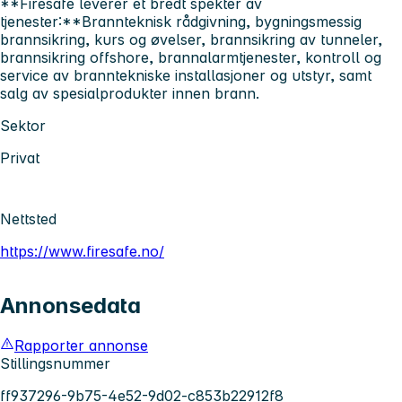
**Firesafe leverer et bredt spekter av
tjenester:**Brannteknisk rådgivning, bygningsmessig
brannsikring, kurs og øvelser, brannsikring av tunneler,
brannsikring offshore, brannalarmtjenester, kontroll og
service av branntekniske installasjoner og utstyr, samt
salg av spesialprodukter innen brann.
Sektor
Privat
Nettsted
https://www.firesafe.no/
Annonsedata
Rapporter annonse
Stillingsnummer
ff937296-9b75-4e52-9d02-c853b22912f8