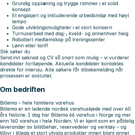
Grundig opplæring og trygge rammer i et solid
konsept
Et engasjert og inkluderende arbeidsmiljø med høyt
tempo
Gode utviklingsmuligheter i et stort konsern
Turnusarbeid med dag-, kveld- og annenhver helg
Rabattert medlemskap på treningssenter
Lønn etter tariff
Slik søker du
Send inn søknad og CV så snart som mulig – vi vurderer
kandidater fortløpende. Aktuelle kandidater kontaktes
direkte for intervju. Alle søkere får tilbakemelding når
prosessen er avsluttet.
Om bedriften
Biltema – hele familiens varehus
Biltema er en ledende nordisk varehuskjede med over
60
års historie
. I dag har Biltema
66 varehus i Norge
og mer
enn
160 varehus i hele Norden
. Vi er kjent som en pålitelig
leverandør av biltilbehør, reservedeler og verktøy – og
tilbyr i tillegg et stort utvalg produkter innen blant annet