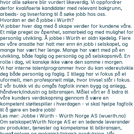
hvor alle søkere blir vurdert likeverdig. Vi oppfordrer
derfor kvalifiserte kandidater med relevant bakgrunn,
arbeids- og livserfaring til å søke jobb hos oss.
Hvordan er det å jobbe i Würth?
Vi jobber hver dag med å skape verdier for kundene våre.
Et miljø preget av åpenhet, samarbeid og med mulighet for
personlig utvikling. Å jobbe i Würth er aldri kjedelig. Flere
av våre ansatte har hatt mer enn én jobb i selskapet, og
mange har vært her lenge. Mange har vært med på en
utvikling, både faglig og personlig og på selskapsnivå. En
rolle i dag, vil kanskje ikke være den samme i morgen.
Vi har interne talentprogrammer hvor du kan videreutvikle
deg både personlig og faglig. I tillegg har vi fokus på et
uformelt, men profesjonelt miljø, hvor trivsel står i fokus.
I vår butikk vil du omgås fagfolk innen bygg og anlegg,
håndverk/industri og bilbransjen. Målet vårt er å bidra til
våre kunders verdiskapning gjennom å være en
kompetent støttespiller i hverdagen -
vi skal hjelpe fagfolk
til å gjøre en bedre jobb!
Les mer: Jobbe i Würth - Würth Norge AS (wuerth.no)
Om selskapet:Würth Norge AS er en ledende leverandør
av produkter, tjenester og kompetanse til bilbransjen,
bygg&anlegg og mekanisk/teknisk produksjon. Vår