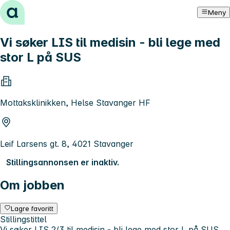
Hopp til innhold
Meny
Vi søker LIS til medisin - bli lege med
stor L på SUS
Mottaksklinikken, Helse Stavanger HF
Leif Larsens gt. 8, 4021 Stavanger
Stillingsannonsen er inaktiv.
Om jobben
Lagre favoritt
Stillingstittel
Vi søker LIS 2/3 til medisin - bli lege med stor L på SUS