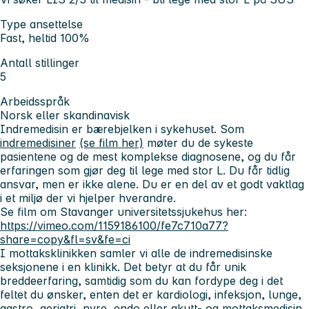
Type ansettelse
Fast, heltid 100%
Antall stillinger
5
Arbeidsspråk
Norsk eller skandinavisk
Indremedisin er bærebjelken i sykehuset. Som
indremedisiner
(se film her)
møter du de sykeste
pasientene og de mest komplekse diagnosene, og du får
erfaringen som gjør deg til lege med stor L. Du får tidlig
ansvar, men er ikke alene. Du er en del av et godt vaktlag
i et miljø der vi hjelper hverandre.
Se film om Stavanger universitetssjukehus her:
https://vimeo.com/1159186100/fe7c710a77?
share=copy&fl=sv&fe=ci
I mottaksklinikken samler vi alle de indremedisinske
seksjonene i en klinikk. Det betyr at du får unik
breddeerfaring, samtidig som du kan fordype deg i det
feltet du ønsker, enten det er kardiologi, infeksjon, lunge,
gastro, geriatri, nyre, endo eller akutt- og mottaksmedisin