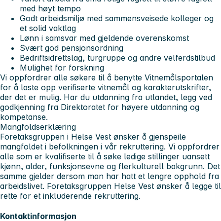
med høyt tempo
Godt arbeidsmiljø med sammensveisede kolleger og
et solid vaktlag
Lønn i samsvar med gjeldende overenskomst
Svært god pensjonsordning
Bedriftsidrettslag, turgruppe og andre velferdstilbud
Mulighet for forskning
Vi oppfordrer alle søkere til å benytte Vitnemålsportalen
for å laste opp verifiserte vitnemål og karakterutskrifter,
der det er mulig. Har du utdanning fra utlandet, legg ved
godkjenning fra Direktoratet for høyere utdanning og
kompetanse.
Mangfoldserklæring
Foretaksgruppen i Helse Vest ønsker å gjenspeile
mangfoldet i befolkningen i vår rekruttering. Vi oppfordrer
alle som er kvalifiserte til å søke ledige stillinger uansett
kjønn, alder, funksjonsevne og flerkulturell bakgrunn. Det
samme gjelder dersom man har hatt et lengre opphold fra
arbeidslivet. Foretaksgruppen Helse Vest ønsker å legge til
rette for et inkluderende rekruttering.
Kontaktinformasjon