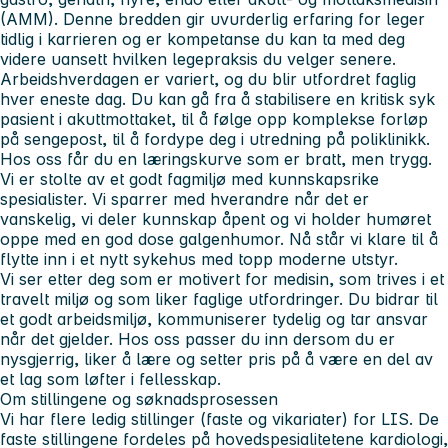
(AMM). Denne bredden gir uvurderlig erfaring for leger
tidlig i karrieren og er kompetanse du kan ta med deg
videre uansett hvilken legepraksis du velger senere.
Arbeidshverdagen er variert, og du blir utfordret faglig
hver eneste dag. Du kan gå fra å stabilisere en kritisk syk
pasient i akuttmottaket, til å følge opp komplekse forløp
på sengepost, til å fordype deg i utredning på poliklinikk.
Hos oss får du en læringskurve som er bratt, men trygg.
Vi er stolte av et godt fagmiljø med kunnskapsrike
spesialister. Vi sparrer med hverandre når det er
vanskelig, vi deler kunnskap åpent og vi holder humøret
oppe med en god dose galgenhumor. Nå står vi klare til å
flytte inn i et nytt sykehus med topp moderne utstyr.
Vi ser etter deg som er motivert for medisin, som trives i et
travelt miljø og som liker faglige utfordringer. Du bidrar til
et godt arbeidsmiljø, kommuniserer tydelig og tar ansvar
når det gjelder. Hos oss passer du inn dersom du er
nysgjerrig, liker å lære og setter pris på å være en del av
et lag som løfter i fellesskap.
Om stillingene og søknadsprosessen
Vi har flere ledig stillinger (faste og vikariater) for LIS. De
faste stillingene fordeles på hovedspesialitetene kardiologi,