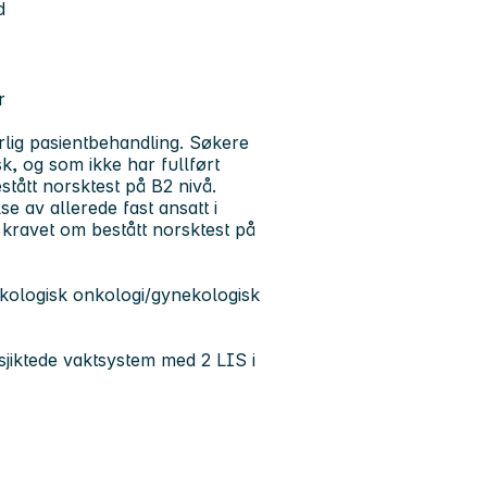
d
r
lig pasientbehandling. Søkere
, og som ikke har fullført
tått norsktest på B2 nivå
.
 av allerede fast ansatt i
ke kravet om bestått norsktest på
kologisk onkologi/gynekologisk
sjiktede vaktsystem med 2 LIS i