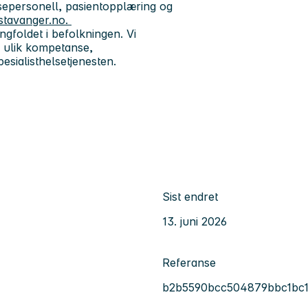
lsepersonell, pasientopplæring og
stavanger.no.
gfoldet i befolkningen. Vi
 ulik kompetanse,
pesialisthelsetjenesten.
Sist endret
13. juni 2026
Referanse
b2b5590bcc504879bbc1bc