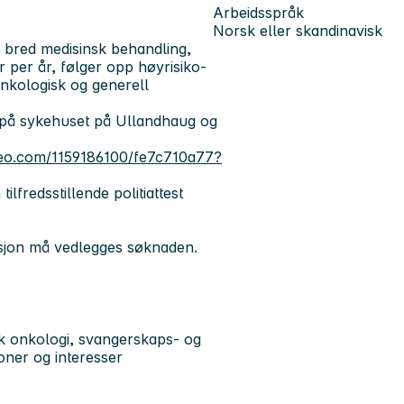
Arbeidsspråk
Norsk eller skandinavisk
r bred medisinsk behandling,
 per år, følger opp høyrisiko-
onkologisk og generell
de på sykehuset på Ullandhaug og
meo.com/1159186100/fe7c710a77?
fredsstillende politiattest
tasjon må vedlegges søknaden.
sk onkologi, svangerskaps- og
oner og interesser