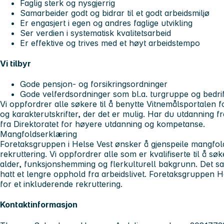
Faglig sterk og nysgjerrig
Samarbeider godt og bidrar til et godt arbeidsmiljø
Er engasjert i egen og andres faglige utvikling
Ser verdien i systematisk kvalitetsarbeid
Er effektive og trives med et høyt arbeidstempo
Vi tilbyr
Gode pensjon- og forsikringsordninger
Gode velferdsordninger som bl.a. turgruppe og bedrift
Vi oppfordrer alle søkere til å benytte Vitnemålsportalen fo
og karakterutskrifter, der det er mulig. Har du utdanning f
fra Direktoratet for høyere utdanning og kompetanse.
Mangfoldserklæring
Foretaksgruppen i Helse Vest ønsker å gjenspeile mangfold
rekruttering. Vi oppfordrer alle som er kvalifiserte til å søk
alder, funksjonshemming og flerkulturell bakgrunn. Det 
hatt et lengre opphold fra arbeidslivet. Foretaksgruppen He
for et inkluderende rekruttering.
Kontaktinformasjon