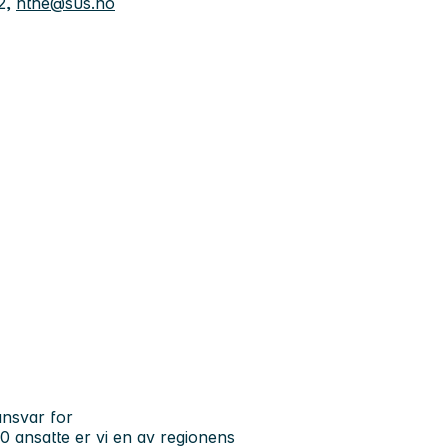
2,
hthe@sus.no
ansvar for
 ansatte er vi en av regionens