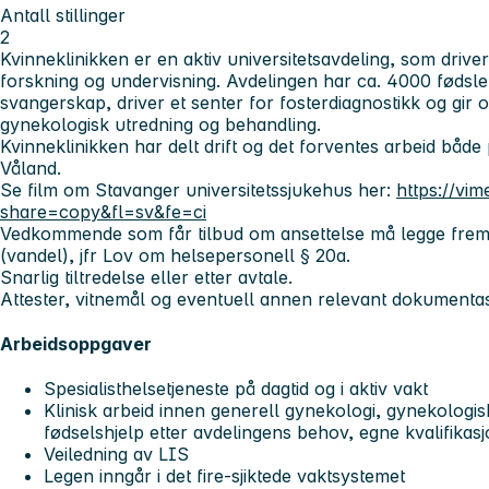
Antall stillinger
2
Kvinneklinikken er en aktiv universitetsavdeling, som drive
forskning og undervisning. Avdelingen har ca. 4000 fødsler
svangerskap, driver et senter for fosterdiagnostikk og gir 
gynekologisk utredning og behandling.
Kvinneklinikken har delt drift og det forventes arbeid bå
Våland.
Se film om Stavanger universitetssjukehus her:
https://vi
share=copy&fl=sv&fe=ci
Vedkommende som får tilbud om ansettelse må legge frem til
(vandel), jfr Lov om helsepersonell § 20a.
Snarlig tiltredelse eller etter avtale.
Attester, vitnemål og eventuell annen relevant dokumen
Arbeidsoppgaver
Spesialisthelsetjeneste på dagtid og i aktiv vakt
Klinisk arbeid innen generell gynekologi, gynekologi
fødselshjelp etter avdelingens behov, egne kvalifikasj
Veiledning av LIS
Legen inngår i det fire-sjiktede vaktsystemet