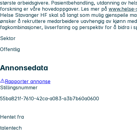
største arbeidsgivere. Pasientbehandling, utdanning av he
forskning er våre hovedoppgaver. Les mer på
www.helse-
Helse Stavanger HF skal så langt som mulig gjenspeile man
ønsker å rekruttere medarbeidere uavhengig av kjønn med
fagkombinasjoner, livserfaring og perspektiv for å bidra i s
Sektor
Offentlig
Annonsedata
Rapporter annonse
Stillingsnummer
55ba821f-7610-42ca-a083-a3b7b60a0600
Hentet fra
talentech