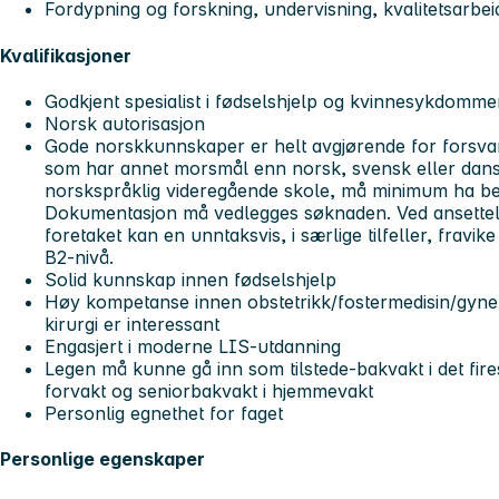
Fordypning og forskning, undervisning, kvalitetsarbei
Kvalifikasjoner
Godkjent spesialist i fødselshjelp og kvinnesykdomme
Norsk autorisasjon
Gode norskkunnskaper er helt avgjørende for forsvar
som har annet morsmål enn norsk, svensk eller dansk
norskspråklig videregående skole,
må minimum ha bes
Dokumentasjon må vedlegges søknaden. Ved ansettelse
foretaket kan en unntaksvis, i særlige tilfeller, fravi
B2-nivå.
Solid kunnskap innen fødselshjelp
Høy kompetanse innen obstetrikk/fostermedisin/gyne
kirurgi er interessant
Engasjert i moderne LIS-utdanning
Legen må kunne gå inn som tilstede-bakvakt i det fire
forvakt og seniorbakvakt i hjemmevakt
Personlig egnethet for faget
Personlige egenskaper