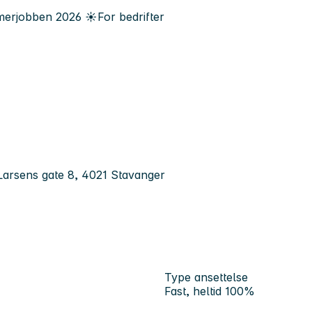
erjobben
2026
☀️
For bedrifter
Larsens gate 8, 4021 Stavanger
Type ansettelse
Fast, heltid 100%