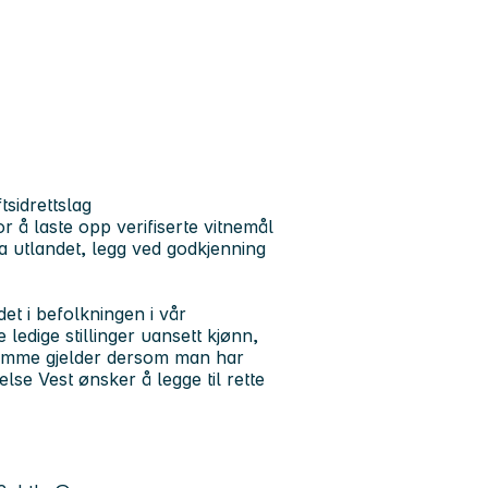
sidrettslag
r å laste opp verifiserte vitnemål
ra utlandet, legg ved godkjenning
et i befolkningen i vår
e ledige stillinger uansett kjønn,
samme gjelder dersom man har
lse Vest ønsker å legge til rette