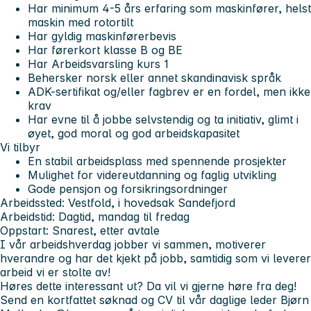
Har minimum 4-5 års erfaring som maskinfører, helst
maskin med rotortilt
Har gyldig maskinførerbevis
Har førerkort klasse B og BE
Har Arbeidsvarsling kurs 1
Behersker norsk eller annet skandinavisk språk
ADK-sertifikat og/eller fagbrev er en fordel, men ikke
krav
Har evne til å jobbe selvstendig og ta initiativ, glimt i
øyet, god moral og god arbeidskapasitet
Vi tilbyr
En stabil arbeidsplass med spennende prosjekter
Mulighet for videreutdanning og faglig utvikling
Gode pensjon og forsikringsordninger
Arbeidssted: Vestfold, i hovedsak Sandefjord
Arbeidstid: Dagtid, mandag til fredag
Oppstart: Snarest, etter avtale
I vår arbeidshverdag jobber vi sammen, motiverer
hverandre og har det kjekt på jobb, samtidig som vi leverer
arbeid vi er stolte av!
Høres dette interessant ut?
Da vil vi gjerne høre fra deg!
Send en kortfattet søknad og CV til vår daglige leder Bjørn