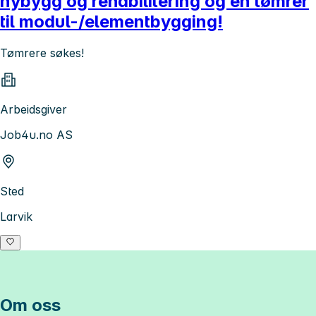
nybygg og rehabilitering og en tømrer
til modul-/elementbygging!
Tømrere søkes!
Arbeidsgiver
Job4u.no AS
Sted
Larvik
Om oss