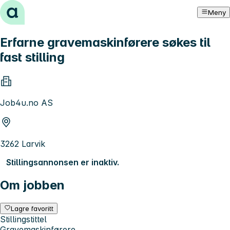
Hopp til innhold
Meny
Erfarne gravemaskinførere søkes til
fast stilling
Job4u.no AS
3262 Larvik
Stillingsannonsen er inaktiv.
Om jobben
Lagre favoritt
Stillingstittel
Gravemaskinførere