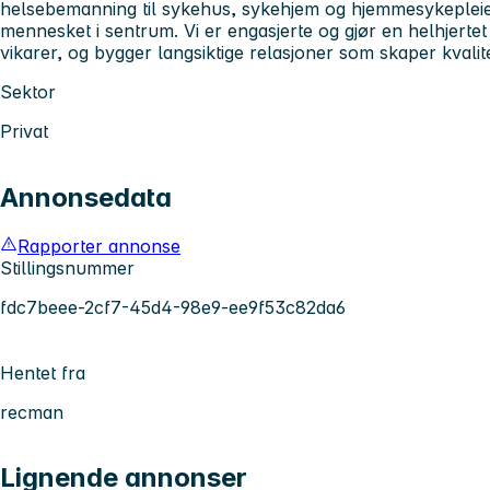
helsebemanning til sykehus, sykehjem og hjemmesykepleien
mennesket i sentrum. Vi er engasjerte og gjør en helhjerte
vikarer, og bygger langsiktige relasjoner som skaper kvalit
Sektor
Privat
Annonsedata
Rapporter annonse
Stillingsnummer
fdc7beee-2cf7-45d4-98e9-ee9f53c82da6
Hentet fra
recman
Lignende annonser