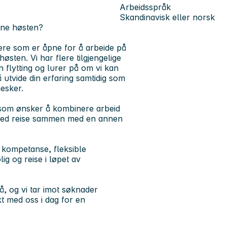
Arbeidsspråk
Skandinavisk eller norsk
nne høsten?
iere som er åpne for å arbeide på
østen. Vi har flere tilgjengelige
 flytting og lurer på om vi kan
å utvide din erfaring samtidig som
esker.
r som ønsker å kombinere arbeid
g med reise sammen med en annen
n kompetanse, fleksible
ig og reise i løpet av
, og vi tar imot søknader
kt med oss i dag for en