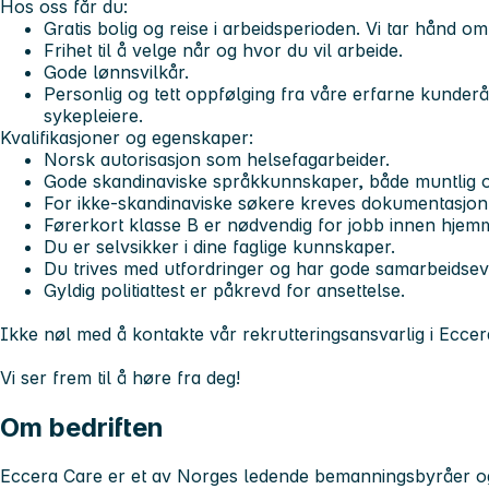
Hos oss får du:
Gratis bolig og reise i arbeidsperioden. Vi tar hånd om 
Frihet til å velge når og hvor du vil arbeide.
Gode lønnsvilkår.
Personlig og tett oppfølging fra våre erfarne kunder
sykepleiere.
Kvalifikasjoner og egenskaper:
Norsk autorisasjon som helsefagarbeider.
Gode skandinaviske språkkunnskaper, både muntlig og 
For ikke-skandinaviske søkere kreves dokumentasjon
Førerkort klasse B er nødvendig for jobb innen hjem
Du er selvsikker i dine faglige kunnskaper.
Du trives med utfordringer og har gode samarbeidsev
Gyldig politiattest er påkrevd for ansettelse.
Ikke nøl med å kontakte vår rekrutteringsansvarlig i Ecce
Vi ser frem til å høre fra deg!
Om bedriften
Eccera Care er et av Norges ledende bemanningsbyråer og