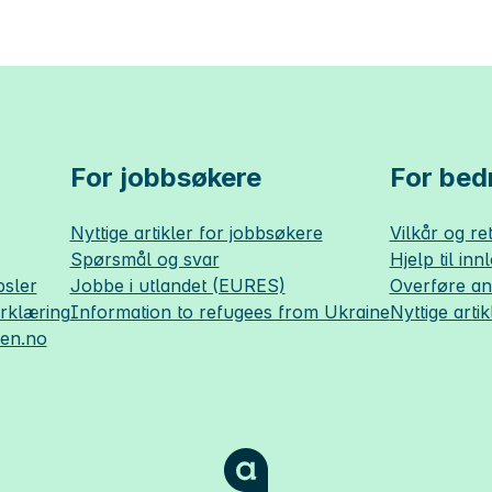
For jobbsøkere
For bedr
Nyttige artikler for jobbsøkere
Vilkår og ret
Spørsmål og svar
Hjelp til inn
sler
Jobbe i utlandet (EURES)
Overføre a
erklæring
Information to refugees from Ukraine
Nyttige artik
sen.no