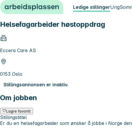
Hopp til innhold
Ledige stillinger
Ung
Somm
Helsefagarbeider høstoppdrag
Eccera Care AS
0153 Oslo
Stillingsannonsen er inaktiv.
Om jobben
Lagre favoritt
Stillingstittel
Er du en helsefagarbeider som ønsker å jobbe i Norge de