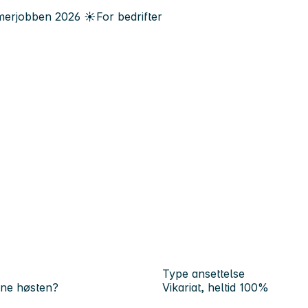
erjobben
2026
☀️
For bedrifter
Type ansettelse
nne høsten?
Vikariat, heltid 100%