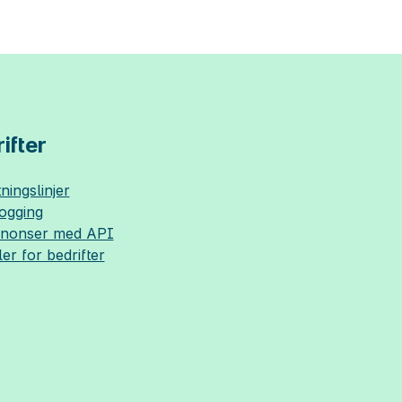
ifter
ningslinjer
logging
nnonser med API
ler for bedrifter