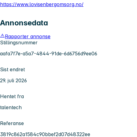
https://www.lovisenbergomsorg.no/
Annonsedata
Rapporter annonse
Stillingsnummer
aafa7f7e-a5a7-4844-91de-6d6756d9ee06
Sist endret
29. juli 2026
Hentet fra
talentech
Referanse
3819c862a1584c90bbef2d07d48322ee