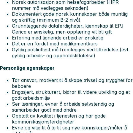
Norsk autorisasjon som helsefagarbeider (HPR
nummer må vedlegges søknaden)
Dokumentert gode norsk kunnskaper både muntlig
og skriftlig (minimum B-2 nivå)
Grunnleggende dataferdigheter, kjennskap til EPJ
Gerica er ønskelig, men opplæring vil bli gitt
Erfaring med lignende arbeid er ønskelig
Det er en fordel med medikamentkurs
Gyldig politiattest må fremlegges ved tiltredelse (evt.
gyldig arbeids- og oppholdstillatelse)
Personlige egenskaper
Tar ansvar, motivert til å skape trivsel og trygghet for
beboere
Engasjert, strukturert, bidrar til videre utvikling og et
godt arbeidsmiljø
Ser løsninger, evner å arbeide selvstendig og
samarbeider godt med andre
Opptatt av kvalitet i tjenesten og har gode
kommunikasjonsferdigheter
Evne og vilje til å ta til seg nye kunnskaper/måter å