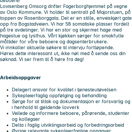
beboere!
Lovisenberg Omsorg drifter Fagerborghjemmet på vegne
av Oslo Kommune. Vi holder til sentralt på Majorstuen, på
toppen av Rosenborggata. Det er en stille, enveiskjørt gate
opp fra Bogstadveien. Vi har 58 somatiske plasser fordelt
på tre avdelinger. Vi har en stor og skjermet hage med
hagestue og lysthus. Vårt kjøkken sørger for smakfulle
måltider for våre beboere og dagsenterbrukere.
Vi innkaller aktuelle søkere til intervju fortløpende.
Høres dette interessant ut, ikke nøl med å sende oss din
søknad. Vi ser frem til å høre fra deg!
Arbeidsoppgaver
Delegert ansvar for kvalitet i tjenesteutøvelsen
Sykepleierfaglig oppfølging og behandling
Sørge for at tiltak og dokumentasjon er forsvarlig og
i henhold til gjeldende lovverk
Veilede og informere beboere, pårørende, studenter
og kollegaer
Delta i faglig utviklingsarbeid og forbedringsarbeid
Øvrige relevante sykepleierfaglige oppgaver