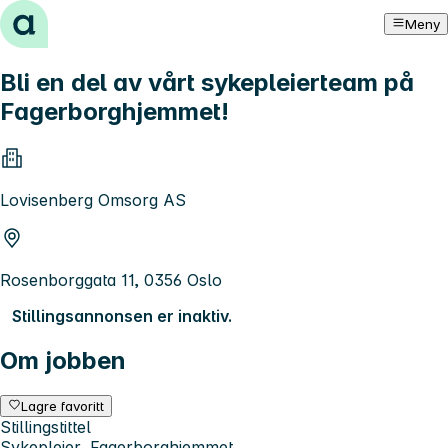
Hopp til innhold
Meny
Bli en del av vårt sykepleierteam på
Fagerborghjemmet!
Lovisenberg Omsorg AS
Rosenborggata 11, 0356 Oslo
Stillingsannonsen er inaktiv.
Om jobben
Lagre favoritt
Stillingstittel
Sykepleier, Fagerborghjemmet