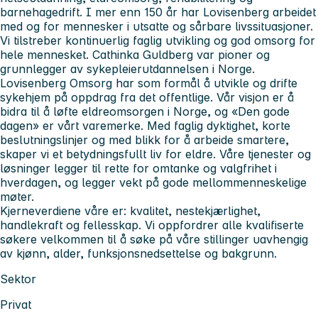
barnehagedrift. I mer enn 150 år har Lovisenberg arbeidet
med og for mennesker i utsatte og sårbare livssituasjoner.
Vi tilstreber kontinuerlig faglig utvikling og god omsorg for
hele mennesket. Cathinka Guldberg var pioner og
grunnlegger av sykepleierutdannelsen i Norge.
Lovisenberg Omsorg har som formål å utvikle og drifte
sykehjem på oppdrag fra det offentlige. Vår visjon er å
bidra til å løfte eldreomsorgen i Norge, og «Den gode
dagen» er vårt varemerke. Med faglig dyktighet, korte
beslutningslinjer og med blikk for å arbeide smartere,
skaper vi et betydningsfullt liv for eldre. Våre tjenester og
løsninger legger til rette for omtanke og valgfrihet i
hverdagen, og legger vekt på gode mellommenneskelige
møter.
Kjerneverdiene våre er: kvalitet, nestekjærlighet,
handlekraft og fellesskap. Vi oppfordrer alle kvalifiserte
søkere velkommen til å søke på våre stillinger uavhengig
av kjønn, alder, funksjonsnedsettelse og bakgrunn.
Sektor
Privat