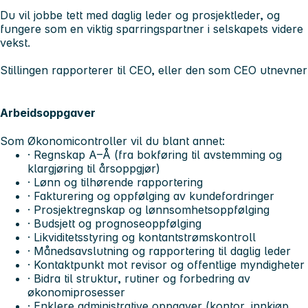
Du vil jobbe tett med daglig leder og prosjektleder, og
fungere som en viktig sparringspartner i selskapets videre
vekst.
Stillingen rapporterer til CEO, eller den som CEO utnevner
Arbeidsoppgaver
Som
Økonomicontroller
vil du blant annet:
· Regnskap A–Å (fra bokføring til avstemming og
klargjøring til årsoppgjør)
· Lønn og tilhørende rapportering
· Fakturering og oppfølging av kundefordringer
· Prosjektregnskap og lønnsomhetsoppfølging
· Budsjett og prognoseoppfølging
· Likviditetsstyring og kontantstrømskontroll
· Månedsavslutning og rapportering til daglig leder
· Kontaktpunkt mot revisor og offentlige myndigheter
· Bidra til struktur, rutiner og forbedring av
økonomiprosesser
· Enklere administrative oppgaver (kontor, innkjøp,