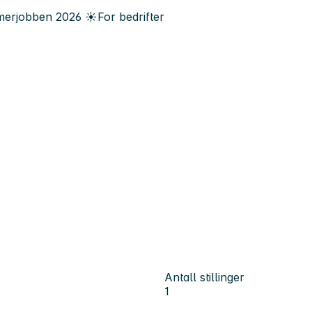
erjobben
2026
☀️
For bedrifter
Antall stillinger
1