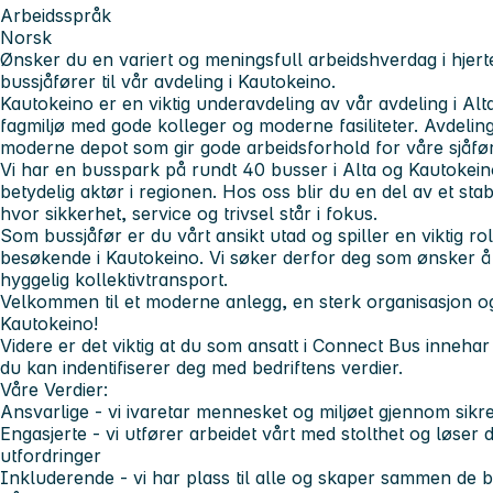
Arbeidsspråk
Norsk
Ønsker du en variert og meningsfull arbeidshverdag i hjer
bussjåfører til vår avdeling i Kautokeino.
Kautokeino er en viktig underavdeling av vår avdeling i Alta
fagmiljø med gode kolleger og moderne fasiliteter. Avdelin
moderne depot som gir gode arbeidsforhold for våre sjåfør
Vi har en busspark på rundt 40 busser i Alta og Kautokeino
betydelig aktør i regionen. Hos oss blir du en del av et sta
hvor sikkerhet, service og trivsel står i fokus.
Som bussjåfør er du vårt ansikt utad og spiller en viktig ro
besøkende i Kautokeino. Vi søker derfor deg som ønsker å bi
hyggelig kollektivtransport.
Velkommen til et moderne anlegg, en sterk organisasjon og 
Kautokeino!
Videre er det viktig at du som ansatt i Connect Bus innehar
du kan indentifiserer deg med bedriftens verdier.
Våre Verdier:
Ansvarlige -
vi ivaretar
mennesket og miljøet gjennom sikre
Engasjerte -
vi utfører arbeidet vårt med stolthet og løs
utfordringer
Inkluderende -
vi har plass til alle og skaper sammen de 