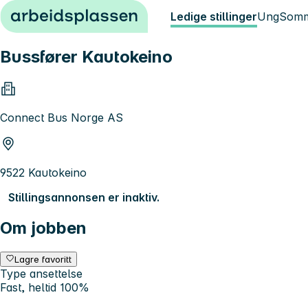
Hopp til innhold
Ledige stillinger
Ung
Somm
Bussfører Kautokeino
Connect Bus Norge AS
9522 Kautokeino
Stillingsannonsen er inaktiv.
Om jobben
Lagre favoritt
Type ansettelse
Fast, heltid 100%