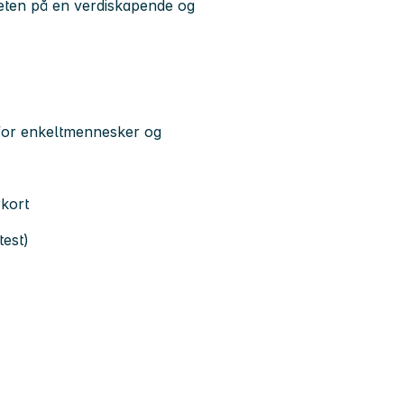
mheten på en verdiskapende og
 for enkeltmennesker og
erkort
attest)