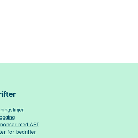
ifter
ningslinjer
logging
nnonser med API
ler for bedrifter