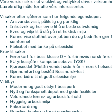
Våre verdier sikrer at vi aktivt og vellykket driver virkso
bærekraftig måte for alle våre interessenter.
Vi søker etter sjåfører som har følgende egenskaper:
Ansvarsbevisst, pålitelig og punktlig
Initiativrik og har evne til å arbeide selvstendig
Evne og vilje til å stå på i et hektisk miljø
Kunne vise stolthet over jobben du og bedriften gjør
samfunnet
Fleksibel med tanke på arbeidstid
Krav til søker
:
Førerkort for buss klasse D – fortrinnsvis norsk før
EU yrkessjåfør kompetansebevis (YSK)
Kjøreseddel (Plettfri vandel siste 4 år + norsk helse
Gjennomført og bestått Bussnorsk-test
Kunne bidra til et godt arbeidsmiljø
Vi tilbyr:
Moderne og godt utstyrt busspark
Nytt og funksjonelt depot med gode fasiliteter
Velordnede lønns- og arbeidsforhold
Hyggelig arbeidsmiljø
Frikortordning
Gunstige bank- og forsikringstjenester