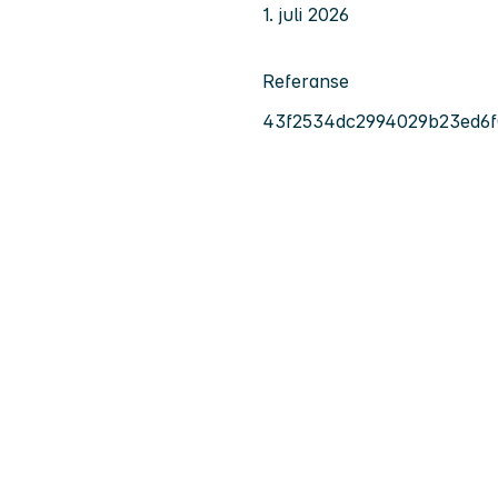
1. juli 2026
Referanse
43f2534dc2994029b23ed6f