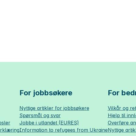
For jobbsøkere
For bedr
Nyttige artikler for jobbsøkere
Vilkår og ret
Spørsmål og svar
Hjelp til inn
sler
Jobbe i utlandet (EURES)
Overføre a
erklæring
Information to refugees from Ukraine
Nyttige artik