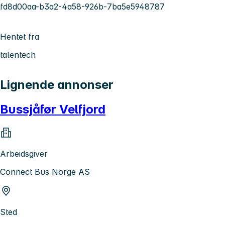
fd8d00aa-b3a2-4a58-926b-7ba5e5948787
Hentet fra
talentech
Lignende annonser
Bussjåfør Velfjord
Arbeidsgiver
Connect Bus Norge AS
Sted