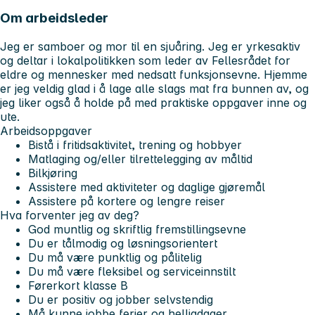
Om arbeidsleder
Jeg er samboer og mor til en sjuåring. Jeg er yrkesaktiv
og deltar i lokalpolitikken som leder av Fellesrådet for
eldre og mennesker med nedsatt funksjonsevne. Hjemme
er jeg veldig glad i å lage alle slags mat fra bunnen av, og
jeg liker også å holde på med praktiske oppgaver inne og
ute.
Arbeidsoppgaver
Bistå i fritidsaktivitet, trening og hobbyer
Matlaging og/eller tilrettelegging av måltid
Bilkjøring
Assistere med aktiviteter og daglige gjøremål
Assistere på kortere og lengre reiser
Hva forventer jeg av deg?
God muntlig og skriftlig fremstillingsevne
Du er tålmodig og løsningsorientert
Du må være punktlig og pålitelig
Du må være fleksibel og serviceinnstilt
Førerkort klasse B
Du er positiv og jobber selvstendig
Må kunne jobbe ferier og helligdager