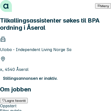
Hopp til innhold
Meny
Tilkallingsassistenter søkes til BPA
ordning i Åseral
Uloba - Independent Living Norge Sa
x, 4540 Åseral
Stillingsannonsen er inaktiv.
Om jobben
Lagre favoritt
Oppstart
Etter avtale