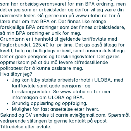
som har arbeidsgiveransvaret for min BPA ordning, men
det er jeg som er arbeidsleder og derfor vil jeg være din
nærmeste leder. Gå gjerne inn på www.uloba.no for å
lære mer om hva BPA er. Det finnes like mange
forskjellige BPA ordninger som det finnes arbeidsledere,
så min BPA ordning er unik for meg.
Grunnlønn er i henhold til gjeldende tariffavtale med
Fagforbundet, 225,40 kr. pr time. Det gis også tillegg for
kveld, helg og helligdags arbeid, samt ansiennitetstillegg.
Det er gode pensjons og forsikringsavtaler. Det gjøres
oppmerksom på at du må levere tilfredsstillende
politiattest for å kunne assistere meg.
Hva tilbyr jeg?
Jeg kan tilby stabile arbeidsforhold i ULOBA, med
tariffavtale samt gode pensjons- og
forsikringsavtaler. Se www.uloba.no for mer
informasjon om ULOBA og BPA.
Grundig opplæring og oppfølging.
Mulighet for fast ansettelse etter hvert.
Søknad og CV sendes til
carrie.evje@gmail.com
. Spørsmål
vedrørende stillingen ta gjerne kontakt på epost.
Tiltredelse etter avtale.