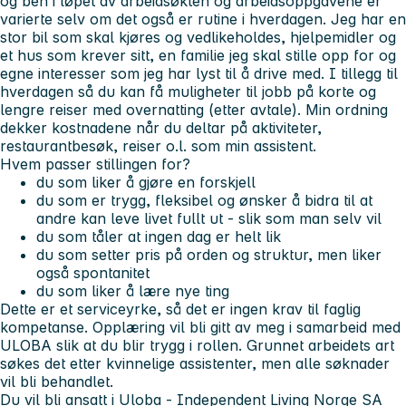
og ben i løpet av arbeidsøkten og arbeidsoppgavene er
varierte selv om det også er rutine i hverdagen. Jeg har en
stor bil som skal kjøres og vedlikeholdes, hjelpemidler og
et hus som krever sitt, en familie jeg skal stille opp for og
egne interesser som jeg har lyst til å drive med. I tillegg til
hverdagen så du kan få muligheter til jobb på korte og
lengre reiser med overnatting (etter avtale). Min ordning
dekker kostnadene når du deltar på aktiviteter,
restaurantbesøk, reiser o.l. som min assistent.
Hvem passer stillingen for?
du som liker å gjøre en forskjell
du som er trygg, fleksibel og ønsker å bidra til at
andre kan leve livet fullt ut - slik som man selv vil
du som tåler at ingen dag er helt lik
du som setter pris på orden og struktur, men liker
også spontanitet
du som liker å lære nye ting
Dette er et serviceyrke, så det er ingen krav til faglig
kompetanse. Opplæring vil bli gitt av meg i samarbeid med
ULOBA slik at du blir trygg i rollen. Grunnet arbeidets art
søkes det etter kvinnelige assistenter, men alle søknader
vil bli behandlet.
Du vil bli ansatt i Uloba - Independent Living Norge SA