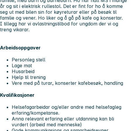
familie, med barn og barnebarn. Ho har hatt MS i mange
år og sit i elektrisk rullestol. Det er fint for ho å komme
seg ut med bilen sin for køyreturar eller på besøk til
familie og vener. Ho liker og å gå på kafe og konsertar.
I tillegg har vi avlastningstilbod for ungdom der vi og
treng vikarar.
Arbeidsoppgaver
Personleg stell
Lage mat
Husarbeid
Hjelp til trening
Vere med på turar, konserter kafebesøk, handling
Kvalifikasjoner
Helsefagarbeidar og/eller andre med helsefagleg
erfaring/kompetanse.
Anna relevant erfaring eller utdanning kan bli
vurdert (arbeid med menneske)
Gode kommunikasjons og samarbeidsevner