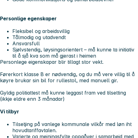
Personlige egenskaper
Fleksibel og arbeidsvillig
Tålmodig og utadvendt
Ansvarsfull
Sjølvstendig, løysingsorientert – må kunne ta initiativ
til å sjå kva som må gjerast i heimen
Personlege eigenskapar blir tillagt stor vekt.
Førerkort klasse B er nødvendig, og du må vere villig til å
køyre brukar sin bil for rullestol, med manuell gir.
Gyldig politiattest må kunne leggast fram ved tilsetting
(ikkje eldre enn 3 månadar)
Vi tilbyr
Tilsetjing på vanlege kommunale vilkår med løn iht
hovudtariffavtalen.
Varierte og meiningsfylte oppgåver i samarbeid med