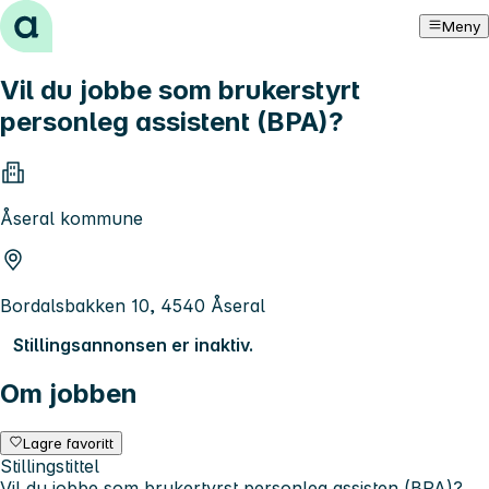
Hopp til innhold
Meny
Vil du jobbe som brukerstyrt
personleg assistent (BPA)?
Åseral kommune
Bordalsbakken 10, 4540 Åseral
Stillingsannonsen er inaktiv.
Om jobben
Lagre favoritt
Stillingstittel
Vil du jobbe som brukertyrst personleg assisten (BPA)?