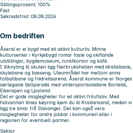
Stillingsprosent: 100%
Fast
Søknadsfrist: 08.08.2026
Om bedriften
Åseral er ei bygd med eit aktivt kulturliv. Minne
kultursenter i Kyrkjebygd romar faste og skiftande
utstillingar, bygdemuseum, turistkontor og kafé.
I tilknyting til skulen ligg fleirbrukshallen med idrettsbane,
skytebane og basseng. Uteområdet har mellom anna
fotballbane og friidrettsarena. Åseral kommune er Norges
sørlegaste fjellparadis med vintersportsstadane Bortelid,
Eikerapen og Ljosland.
Det er gode moglegheiter for eit aktivt friluftsliv. Med
halvannan times køyring kjem du til Kristiansand, medan vi
ligg tre timar frå Stavanger. Det kan også vera
moglegheiter for andre jobbar i kommunen eller i
regionen for eventuell partner.
Sektor