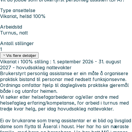
Type ansettelse
Vikariat, heltid 100%
Arbeidstid
Turnus, natt
Antall stillinger
1
Vis flere detaljer
Vikariat i 100% stilling : 1. september 2026 - 31. august
2027 - hovudsakleg nattevakter
Brukerstyrt personlig assistanse er ein måte å organisere
praktisk bistand til personar med nedsett funksjonsevne.
Ordninga omfattar hjelp til dagleglivets praktiske gjeremål
både i og utanfor heimen.
Vi søker etter helsefagarbeiderar og/eller andre med
helsefagleg erfaring/kompetanse, for arbeid i turnus med
tredje kvar helg, per idag hovudsakleg nattevakter.
Ei av brukarane som treng assistentar er ei blid og livsglad
dame som flytta til Åseral i haust. Her har ho sin næraste