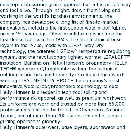
develop professional grade apparel that helps people stay
and feel alive. Through insights drawn from living and
working in the world’s harshest environments, the
company has developed a long list of first-to-market
innovations, including the first supple waterproof fabrics
nearly 150 years ago. Other breakthroughs include the
first fleece fabrics in the 1960s, the first technical base
layers in the 1970s, made with LIFA® Stay Dry
technology, the patented H2Flow™ temperature regulating
system, and the revolutionary lighter, warmer LIFALOFT™
insulation. Building on Helly Hansen’s proprietary HELLY
TECH® waterproof/breathable system, the technical
outdoor brand has most recently introduced the award-
winning LIFA INFINITY PRO™ - the company’s most
innovative waterproof/breathable technology to date.
Helly Hansen is a leader in technical sailing and
performance ski apparel, as well as premium workwear.
Its uniforms are worn and trusted by more than 55,000
professionals and can be found on Olympians, National
Teams, and at more than 200 ski resorts and mountain
guiding operations globally.
Helly Hansen’s outerwear, base layers, sportswear and