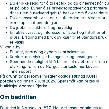
Du er ikke redd for å ta i et tak og du gir jernet når du
er på jobb. Evner å se arbeidsoppgaver og prioritere
disse uten å nødvendigvis få beskjed om å gjøre dette
Du er ansvarsbevisst og resultatorientert. Viser stort
eierskap til jobben du gjør
Du jobber strukturert og nøyaktig
En aktiv livsstil og interesse for sport og friluft er et
pluss. Erfaring med bruk av klær til et utendørsbruk
er viktig
Vi kan tilby:
Et ungt, sporty og dynamisk arbeidsmiljø
Konkurransedyktige betingelser og ansattgoder
Spennende mulighet til å bli en del av et retail-miljø i
utvikling, for en av Norges sterkeste merkevarer
innen sport
På grunn av personvernregler godtas søknad KUN i
portalen og innen 7. juni 2026.
Spørsmål kan rettes til
butikksjef Andreas Bjerke.
Om bedriften
Founded in Norway in 1877, Helly Hansen continues to