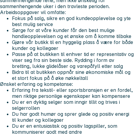
sammenhengende ferie, men ikke ønskelig for
sammenhengende uker i den travleste perioden.
Arbeidsoppgaver vil omfatte:
Fokus på salg, sikre en god kundeopplevelse og yte
best mulig service
Sørge for at våre kunder får den best mulige
handleopplevelsen og et ønske om å komme tilbake
Gjøre vår butikk til en hyggelig plass å være for både
kunder og kollegaer
Passe på at butikken til enhver tid er representativ og
viser seg fra sin beste side. Rydding i form av
bretting, lukke glidelåser og varepåfyll etter salg
Bidra til at butikken oppnår sine økonomiske mål og
et stort fokus på å øke nøkkeltall
Ønsket erfaring og kompetanse:
Erfaring fra tekstil- eller sportsbransjen er en fordel,
men riktige personlige egenskaper kan kompensere
Du er en dyktig selger som inngir tillit og trives i
selgerrollen
Du har godt humør og sprer glede og positiv energi
til kunder og kollegaer
Du er en entusiastisk og positiv lagspiller, som
kommuniserer godt med andre