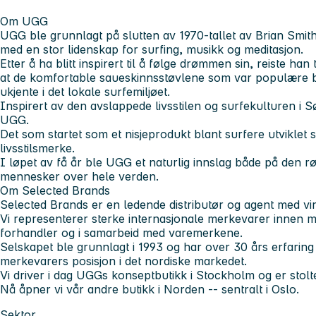
Om UGG
UGG ble grunnlagt på slutten av 1970-tallet av Brian Smit
med en stor lidenskap for surfing, musikk og meditasjon.
Etter å ha blitt inspirert til å følge drømmen sin, reiste han
at de komfortable saueskinnsstøvlene som var populære bl
ukjente i det lokale surfemiljøet.
Inspirert av den avslappede livsstilen og surfekulturen i Sø
UGG.
Det som startet som et nisjeprodukt blant surfere utviklet se
livsstilsmerke.
I løpet av få år ble UGG et naturlig innslag både på den rø
mennesker over hele verden.
Om Selected Brands
Selected Brands er en ledende distributør og agent med v
Vi representerer sterke internasjonale merkevarer innen m
forhandler og i samarbeid med varemerkene.
Selskapet ble grunnlagt i 1993 og har over 30 års erfaring
merkevarers posisjon i det nordiske markedet.
Vi driver i dag UGGs konseptbutikk i Stockholm og er stol
Nå åpner vi vår andre butikk i Norden -- sentralt i Oslo.
Sektor