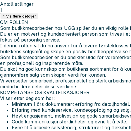
Antall stillinger
1
Vis flere detaljer
OM ROLLEN
Som butikkmedarbeider hos UGG spiller du en viktig rolle i
Du er en motivert og kundeorientert person som trives i e
fokus på personlig service.
I denne rollen vil du ha ansvar for å levere førsteklasses k
butikkens salgsmål og skape en positiv handleopplevelse 
Som butikkmedarbeider er du ansiktet utad for varemerke
en profesjonell og inspirerende måte.
Du skal ha god kunnskap om butikkens sortiment for å kunn
gjennomføre salg som skaper verdi for kunden.
Vi verdsetter samarbeid, profesjonalitet og sterk arbeidsmo
medarbeidere deler disse verdiene.
KOMPETANSE OG KVALIFIKASJONER
Vi ser etter deg som har:
Minimum 1 års dokumentert erfaring fra detaljhandel.
Erfaring med kundeservice, kundeoppfølging og salg.
Høyt engasjement, motivasjon og gode samarbeidsevn
Gode kommunikasjonsferdigheter og evne til å lytte.
Evne til å arbeide selvstendig, strukturert og fleksibelt