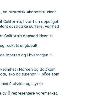
h, en australsk økonomistudent
 til California, hvor han oppdaget
ant australske surfere, var helt
r-California oppstod ideen til
g raskt til et globalt
de løperen og i hverdagen til
irksomhet i Norden og Baltikum.
ote, sko og tilbehør -- både som
 med å utvikle og styrke
te av å representere varemerket.