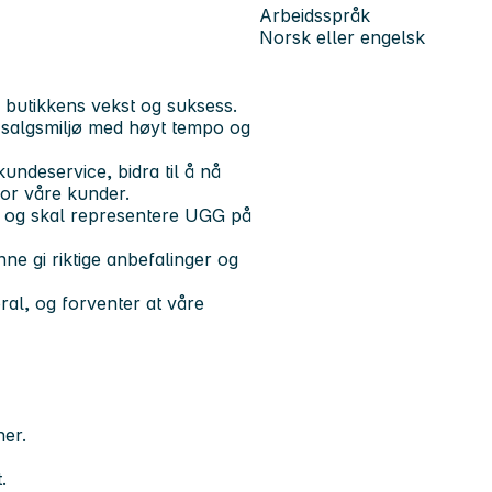
Arbeidsspråk
Norsk eller engelsk
 butikkens vekst og suksess.
t salgsmiljø med høyt tempo og
undeservice, bidra til å nå
for våre kunder.
t og skal representere UGG på
e gi riktige anbefalinger og
ral, og forventer at våre
er.
.