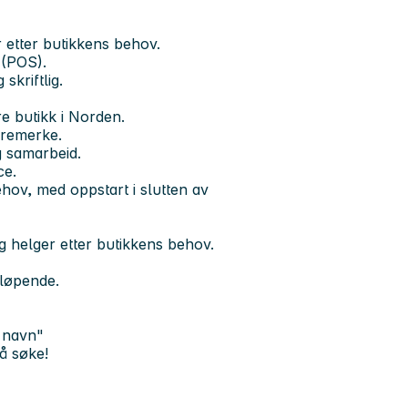
er etter butikkens behov.
 (POS).
kriftlig.
e butikk i Norden.
aremerke.
g samarbeid.
ce.
ehov, med oppstart i slutten av
g helger etter butikkens behov.
tløpende.
t navn"
å søke!