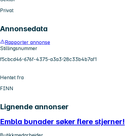
Privat
Annonsedata
Rapporter annonse
Stillingsnummer
f5cbcd46-676f-4375-a3a3-28c33b4b7af1
Hentet fra
FINN
Lignende annonser
Embla bunader søker flere stjerner!
Butikkmedarbeider