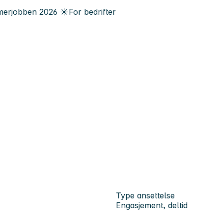
erjobben
2026
☀️
For bedrifter
Type ansettelse
Engasjement, deltid