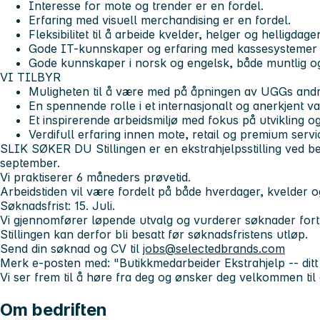
Interesse for mote og trender er en fordel.
Erfaring med visuell merchandising er en fordel.
Fleksibilitet til å arbeide kvelder, helger og helligdag
Gode IT-kunnskaper og erfaring med kassesystemer
Gode kunnskaper i norsk og engelsk, både muntlig og s
VI TILBYR
Muligheten til å være med på åpningen av UGGs andr
En spennende rolle i et internasjonalt og anerkjent v
Et inspirerende arbeidsmiljø med fokus på utvikling o
Verdifull erfaring innen mote, retail og premium servi
SLIK SØKER DU
Stillingen er en ekstrahjelpsstilling ved b
september.
Vi praktiserer 6 måneders prøvetid.
Arbeidstiden vil være fordelt på både hverdager, kvelder o
Søknadsfrist: 15. Juli.
Vi gjennomfører løpende utvalg og vurderer søknader for
Stillingen kan derfor bli besatt før søknadsfristens utløp.
Send din søknad og CV til
jobs@selectedbrands.com
Merk e-posten med: "Butikkmedarbeider Ekstrahjelp -- dit
Vi ser frem til å høre fra deg og ønsker deg velkommen til 
Om bedriften