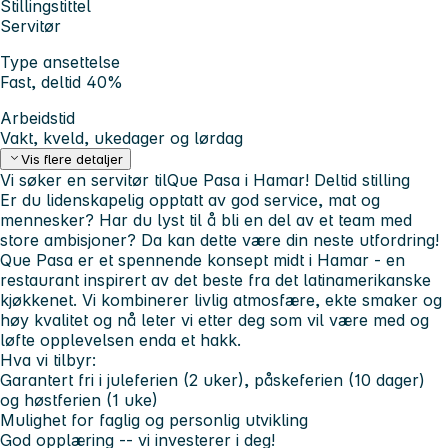
Stillingstittel
Servitør
Type ansettelse
Fast, deltid 40%
Arbeidstid
Vakt, kveld, ukedager og lørdag
Vis flere detaljer
Vi søker en servitør tilQue Pasa i Hamar! Deltid stilling
Er du lidenskapelig opptatt av god service, mat og
mennesker? Har du lyst til å bli en del av et team med
store ambisjoner? Da kan dette være din neste utfordring!
Que Pasa er et spennende konsept midt i Hamar - en
restaurant inspirert av det beste fra det latinamerikanske
kjøkkenet. Vi kombinerer livlig atmosfære, ekte smaker og
høy kvalitet og nå leter vi etter deg som vil være med og
løfte opplevelsen enda et hakk.
Hva vi tilbyr:
Garantert fri i juleferien (2 uker), påskeferien (10 dager)
og høstferien (1 uke)
Mulighet for faglig og personlig utvikling
God opplæring -- vi investerer i deg!