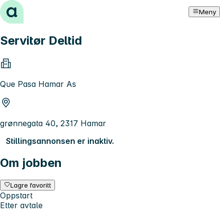
Hopp til innhold
Meny
Servitør Deltid
Que Pasa Hamar As
grønnegata 40, 2317 Hamar
Stillingsannonsen er inaktiv.
Om jobben
Lagre favoritt
Oppstart
Etter avtale