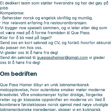
Et dedikert team som støtter hverandre og har det gøy på
jobb
Kompetanse:
· Behersker norsk og engelsk skriftlig og muntlig.
· Har relevant erfaring fra restaurantbransjen.
Vi bygger noe spesielt sammen, og vi leter etter deg som
vil være med på å forme fremtiden til Que Pasa.
Klar for å bli med på laget?
Send oss en kort søknad og CV, og fortell hvorfor akkurat
du passer inn hos oss.
Vi gleder oss til å høre fra deg!
Send din søknad til
quepasahamar@gmail.com
vi gleder
oss til å høre fra deg!
Om bedriften
Que Pasa Hamar tilbyr en unik latinamerikansk
matopplevelse, hvor autentiske smaker møter moderne
kreativitet. Våre smaksmenyer hyller dristige, fargerike
retter og gir klassiske oppskrifter en moderne vri. Ved å
kombinere førsteklasses norsk sjømat med nøye utvalgte
latinamerikanske ingredienser, skaper vi en kulinarisk