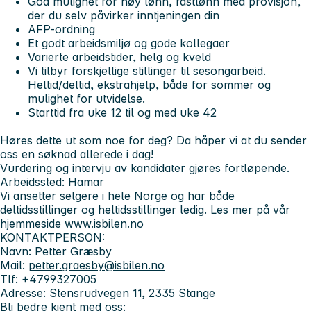
God mulighet for høy lønn, fastlønn med provisjon,
der du selv påvirker inntjeningen din
AFP-ordning
Et godt arbeidsmiljø og gode kollegaer
Varierte arbeidstider, helg og kveld
Vi tilbyr forskjellige stillinger til sesongarbeid.
Heltid/deltid, ekstrahjelp, både for sommer og
mulighet for utvidelse.
Starttid fra uke 12 til og med uke 42
Høres dette ut som noe for deg? Da håper vi at du sender
oss en søknad allerede i dag!
Vurdering og intervju av kandidater gjøres fortløpende.
Arbeidssted: Hamar
Vi ansetter selgere i hele Norge og har både
deltidsstillinger og heltidsstillinger ledig. Les mer på vår
hjemmeside www.isbilen.no
KONTAKTPERSON:
Navn: Petter Græsby
Mail:
petter.graesby@isbilen.no
Tlf: +4799327005
Adresse: Stensrudvegen 11, 2335 Stange
Bli bedre kjent med oss: