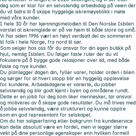
deg som er klar for en selvstendig arbeidsdag på veien der
du vil bidra til å skape hyggelige iskremøyeblikk i møte
med våre kunder.
I hele 30 år har kjenningsmelodien til Den Norske Isbilen
varslet at iskremglede er på vei hjem til både store og små.
Vi har siden 1996 vært en høyt verdsatt del av sommeren
til folk i hele Norge, fra nord til sør.
Som selger hos oss får du ansvar for din egen butikk på
hjul, nemlig Isbilen. Du følger faste ruter der du vil
fokusere på å bygge gode relasjoner over tid, med både
faste og nye kunder.
Du planlegger dagen din, fyller varer, holder orden i bilen
og sørger for at hvert stopp blir en hyggelig opplevelse
for kundene. Arbeidsdagene er varierte, du jobber
selvstendig og blir godt kjent i byen og områdene rundt.
Dette er en jobb for deg som liker mennesker, tar ansvar
og motiveres av å skape gode resultater. Du må trives med
å jobbe selvstendig, være strukturert og kunne opptre
som en god representant for selskapet.
Om du har salgserfaring eller bakgrunn fra kundeservice
kan dette absolutt være en fordel, men vi legger større
vekt på dine personlige egenskaper enn hvilken formell