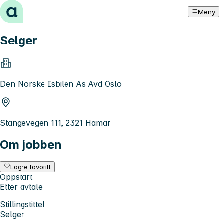
Hopp til innhold
Meny
Selger
Den Norske Isbilen As Avd Oslo
Stangevegen 111, 2321 Hamar
Om jobben
Lagre favoritt
Oppstart
Etter avtale
Stillingstittel
Selger