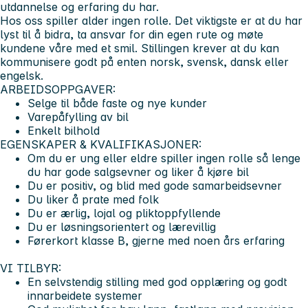
utdannelse og erfaring du har.
Hos oss spiller alder ingen rolle. Det viktigste er at du har
lyst til å bidra, ta ansvar for din egen rute og møte
kundene våre med et smil. Stillingen krever at du kan
kommunisere godt på enten norsk, svensk, dansk eller
engelsk.
ARBEIDSOPPGAVER:
Selge til både faste og nye kunder
Varepåfylling av bil
Enkelt bilhold
EGENSKAPER & KVALIFIKASJONER:
Om du er ung eller eldre spiller ingen rolle så lenge
du har gode salgsevner og liker å kjøre bil
Du er positiv, og blid med gode samarbeidsevner
Du liker å prate med folk
Du er ærlig, lojal og pliktoppfyllende
Du er løsningsorientert og lærevillig
Førerkort klasse B, gjerne med noen års erfaring
VI TILBYR:
En selvstendig stilling med god opplæring og godt
innarbeidete systemer