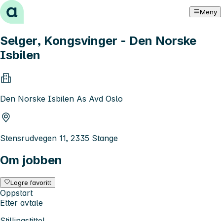
Hopp til innhold
Meny
Selger, Kongsvinger - Den Norske
Isbilen
Den Norske Isbilen As Avd Oslo
Stensrudvegen 11, 2335 Stange
Om jobben
Lagre favoritt
Oppstart
Etter avtale
Stillingstittel