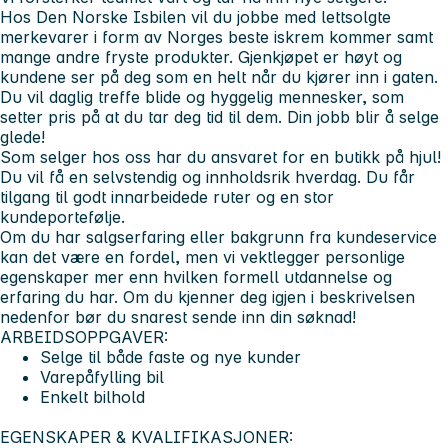
Hos Den Norske Isbilen vil du jobbe med lettsolgte
merkevarer i form av Norges beste iskrem kommer samt
mange andre fryste produkter. Gjenkjøpet er høyt og
kundene ser på deg som en helt når du kjører inn i gaten.
Du vil daglig treffe blide og hyggelig mennesker, som
setter pris på at du tar deg tid til dem. Din jobb blir å selge
glede!
Som selger hos oss har du ansvaret for en butikk på hjul!
Du vil få en selvstendig og innholdsrik hverdag. Du får
tilgang til godt innarbeidede ruter og en stor
kundeportefølje.
Om du har salgserfaring eller bakgrunn fra kundeservice
kan det være en fordel, men vi vektlegger personlige
egenskaper mer enn hvilken formell utdannelse og
erfaring du har. Om du kjenner deg igjen i beskrivelsen
nedenfor bør du snarest sende inn din søknad!
ARBEIDSOPPGAVER:
Selge til både faste og nye kunder
Varepåfylling bil
Enkelt bilhold
EGENSKAPER & KVALIFIKASJONER: