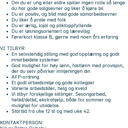
Om du er ung eller eldre spiller ingen rolle så lenge
du har gode salgsevner og liker å kjøre bil
Du er positiv, og blid med gode samarbeidsevner
Du liker å prate med folk
Du er ærlig, lojal og pliktoppfyllende
Du er løsningsorientert og lærevillig
Førerkort klasse B, gjerne med noen års erfaring
VI TILBYR:
En selvstendig stilling med god opplæring og godt
innarbeidete systemer
God mulighet for høy lønn, fastlønn med provisjon,
der du selv påvirker inntjeningen din
AFP-ordning
Et godt arbeidsmiljø og gode kollegaer
Varierte arbeidstider, helg og kveld
Vi tilbyr forskjellige stillinger. Sesongarbeid,
heltid/deltid, ekstrahjelp, både for sommer og
mulighet for utvidelse.
Starttid fra uke 12 til og med uke 42.
KONTAKTPERSON: