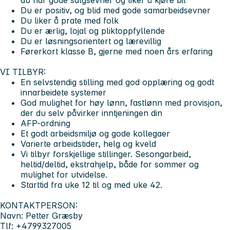
Du er positiv, og blid med gode samarbeidsevner
Du liker å prate med folk
Du er ærlig, lojal og pliktoppfyllende
Du er løsningsorientert og lærevillig
Førerkort klasse B, gjerne med noen års erfaring
VI TILBYR:
En selvstendig stilling med god opplæring og godt
innarbeidete systemer
God mulighet for høy lønn, fastlønn med provisjon,
der du selv påvirker inntjeningen din
AFP-ordning
Et godt arbeidsmiljø og gode kollegaer
Varierte arbeidstider, helg og kveld
Vi tilbyr forskjellige stillinger. Sesongarbeid,
heltid/deltid, ekstrahjelp, både for sommer og
mulighet for utvidelse.
Starttid fra uke 12 til og med uke 42.
KONTAKTPERSON:
Navn: Petter Græsby
Tlf: +4799327005