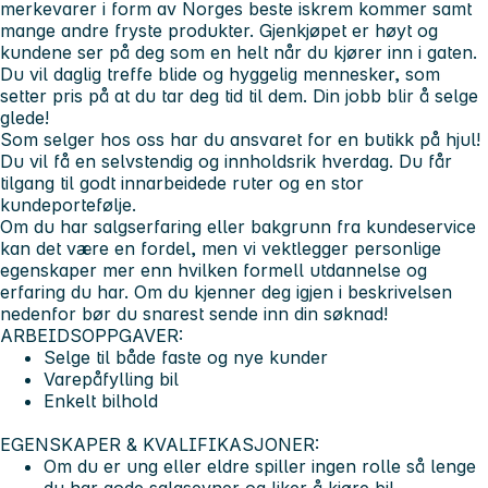
merkevarer i form av Norges beste iskrem kommer samt
mange andre fryste produkter. Gjenkjøpet er høyt og
kundene ser på deg som en helt når du kjører inn i gaten.
Du vil daglig treffe blide og hyggelig mennesker, som
setter pris på at du tar deg tid til dem. Din jobb blir å selge
glede!
Som selger hos oss har du ansvaret for en butikk på hjul!
Du vil få en selvstendig og innholdsrik hverdag. Du får
tilgang til godt innarbeidede ruter og en stor
kundeportefølje.
Om du har salgserfaring eller bakgrunn fra kundeservice
kan det være en fordel, men vi vektlegger personlige
egenskaper mer enn hvilken formell utdannelse og
erfaring du har. Om du kjenner deg igjen i beskrivelsen
nedenfor bør du snarest sende inn din søknad!
ARBEIDSOPPGAVER:
Selge til både faste og nye kunder
Varepåfylling bil
Enkelt bilhold
EGENSKAPER & KVALIFIKASJONER:
Om du er ung eller eldre spiller ingen rolle så lenge
du har gode salgsevner og liker å kjøre bil