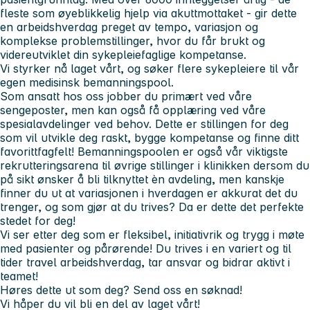
fleste som øyeblikkelig hjelp via akuttmottaket - gir dette
en arbeidshverdag preget av tempo, variasjon og
komplekse problemstillinger, hvor du får brukt og
videreutviklet din sykepleiefaglige kompetanse.
Vi styrker nå laget vårt, og søker flere sykepleiere til vår
egen medisinsk bemanningspool.
Som ansatt hos oss jobber du primært ved våre
sengeposter, men kan også få opplæring ved våre
spesialavdelinger ved behov. Dette er stillingen for deg
som vil utvikle deg raskt, bygge kompetanse og finne ditt
favorittfagfelt! Bemanningspoolen er også vår viktigste
rekrutteringsarena til øvrige stillinger i klinikken dersom du
på sikt ønsker å bli tilknyttet èn avdeling, men kanskje
finner du ut at variasjonen i hverdagen er akkurat det du
trenger, og som gjør at du trives? Da er dette det perfekte
stedet for deg!
Vi ser etter deg som er fleksibel, initiativrik og trygg i møte
med pasienter og pårørende! Du trives i en variert og til
tider travel arbeidshverdag, tar ansvar og bidrar aktivt i
teamet!
Høres dette ut som deg? Send oss en søknad!
Vi håper du vil bli en del av laget vårt!