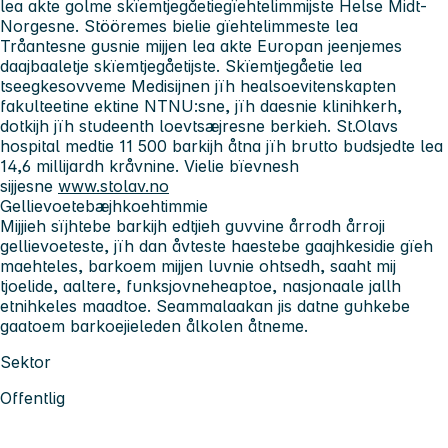
lea akte golme skïemtjegåetiegïehtelimmijste Helse Midt-
Norgesne. Stööremes bielie gïehtelimmeste lea
Tråantesne gusnie mijjen lea akte Europan jeenjemes
daajbaaletje skïemtjegåetijste. Skïemtjegåetie lea
tseegkesovveme Medisijnen jïh healsoevitenskapten
fakulteetine ektine NTNU:sne, jïh daesnie klinihkerh,
dotkijh jïh studeenth loevtsæjresne berkieh. St.Olavs
hospital medtie 11 500 barkijh åtna jïh brutto budsjedte lea
14,6 millijardh kråvnine. Vielie bïevnesh
sijjesne
www.stolav.no
Gellievoetebæjhkoehtimmie
Mijjieh sïjhtebe barkijh edtjieh guvvine årrodh årroji
gellievoeteste, jïh dan åvteste haestebe gaajhkesidie gïeh
maehteles, barkoem mijjen luvnie ohtsedh, saaht mij
tjoelide, aaltere, funksjovneheaptoe, nasjonaale jallh
etnihkeles maadtoe. Seammalaakan jis datne guhkebe
gaatoem barkoejieleden ålkolen åtneme.
Sektor
Offentlig