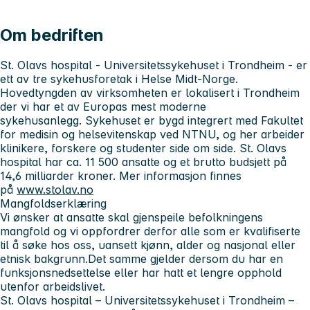
Om bedriften
St. Olavs hospital - Universitetssykehuset i Trondheim
- er
ett av tre sykehusforetak i Helse Midt-Norge.
Hovedtyngden av virksomheten er lokalisert i Trondheim
der vi har et av Europas mest moderne
sykehusanlegg. Sykehuset er bygd integrert med Fakultet
for medisin og helsevitenskap ved NTNU, og her arbeider
klinikere, forskere og studenter side om side. St. Olavs
hospital har ca. 11 500 ansatte og et brutto budsjett på
14,6 milliarder kroner. Mer informasjon finnes
på
www.stolav.no
Mangfoldserklæring
Vi ønsker at ansatte skal gjenspeile befolkningens
mangfold og vi oppfordrer derfor alle som er kvalifiserte
til å søke hos oss, uansett kjønn, alder og nasjonal eller
etnisk bakgrunn.Det samme gjelder dersom du har en
funksjonsnedsettelse eller har hatt et lengre opphold
utenfor arbeidslivet.
St. Olavs hospital – Universitetssykehuset i Trondheim
–