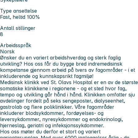
Type ansettelse
Fast, heltid 100%
Antall stillinger
8
Arbeidsspråk
Norsk
Ønsker du en variert arbeidshverdag og sterk faglig
utvikling?
Hos oss får du bygge bred indremedisinsk
kompetanse gjennom arbeid på tvers av fagområder - i et
inkluderende og kunnskapsrikt fagmiljø!
Medisinsk klini
k
k
ved St. Olavs Hospital er en av de største
somatiske klinikkene i regionene - og et sted hvor fag,
tempo og utvikling går hånd i hånd. Klinikken omfatter sju
avdelinger fordelt på seks sengeposter, dialyseenhet,
gastrolab og flere poliklinikker. Våre fagområder
inkluderer blodsykdommer, fordøyelses- og
leversykdommer, nyresykdommer og endokrinologi,
hjerneslag, geriatri og infeksjonssykdommer.
Hos oss møter du derfor et stort og variert
pasientgrunnlag. Med over 6000 innleggelser årlig - de